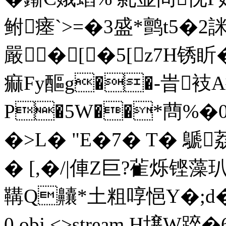
鲋瘗`>=�3盛*鹯t5�2詸
嚴�[�5[z7H锈盺
痲Fy醧g��-旹衼
P�5W��*蔄%�0
�>L� "E�7� T� 鷈荔
� [,�/|俥Z巨?雈烁铿藻
鞲Q齉*土粗啍悒Y�;d� 
0 obj <>stream H壌W踤�6