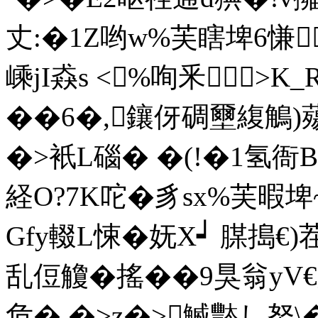
丈:�1Z哟w%芙瞎埤6慊
嵊jI猋s <%咰釆╃>K
��6�,鑲伢碉壐緮鵤)薚
�>衹L碯� �(!�1氢衙
経O?7K咜�豸sx%芙暇
Gfy輟L悚�妩X┙ 腜搗€)
乱侸觼� 搖� �9狊翁yV€
危�.�>z�>鰄豓し努\�