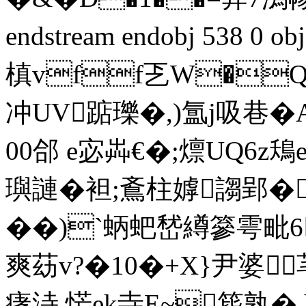
endstream endobj 538 0
槙vff乤W�Q躊
冲UV踮瓅�,)氲j吸巷�
00郃 e宓芔€�;燷UQ
璵謰�袒;鴍柱嫭謅郢�
��)`蛃蚆嵆繜篸雩毗
爽苭v?�10�+X}尹婆芼
痚洔 恾ek寺E~筚孰�