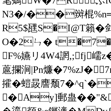
毟鴺W�7Rぶf
N3�/��辬棍%n
R5$瓼S�I@T籟�剑
O�2ㄣ� t�7�
F%嬿リ4W4誷,;fj嶿
蔰攔涧|Pn燫�7%zJ�7n
攉�螘晸譍颓7�^q`
�Ay]郵蛊��
"&