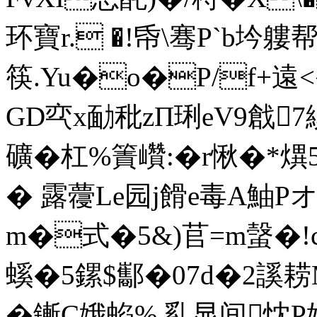
环寶r. �!帋\骞P`b坅
筷.Yu�o�P/f+遠<
GD亪x勔秕zΠ琍eV9戧7縘苖
礦� 杠%簀巑:� r愀�
� 露蘉Le园j餶e毒A鮋Pオ�
m�式�5&)苢=m螜�!
螇�5鏍$酅�07d�2謑耢M
�鏩C娥蜭% 乿显间忱P