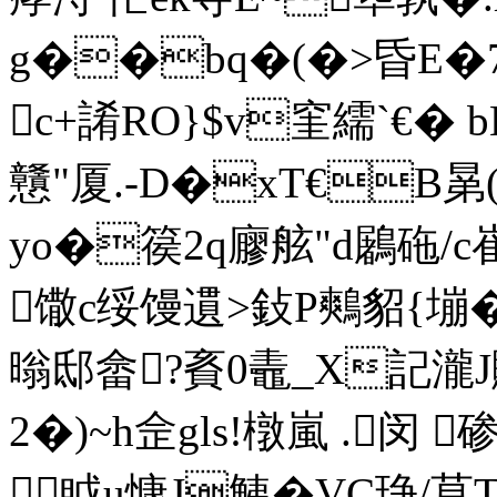
g��bq�(�>昏E�7F^
c+誵RO}$v窐繻`€� 
戇"厦.-D�xT€B晜(
yо�篌2q廫舷"d鷵砤/
馓c绥馒遦>鈙P鷞貂{塴�
暡邸畲?賌0鼃_X記瀧J購
2�)~h佱gls!橔嵐 .闵 
眓u慷J鮧�VC琤/莫