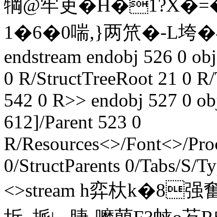
犅@牢吏�H�1?X�=�
1�6�0喘,}两笊�- L垮�4
endstream endobj 526 0 ob
0 R/StructTreeRoot 21 0 R
542 0 R>> endobj 527 0 o
612]/Parent 523 0
R/Resources<>/Font<>/Pro
0/StructParents 0/Tabs/S/T
<>stream h弈杕k�8强奮顁