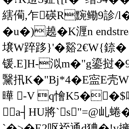
縖僃,乍碤R黦鳓9診/l�
�u�)趬�K湹n endstrea
壌W踤跢}'�谿2€W{錼�
锾.E]H-泤m�"g鎏挝�
黳扟K�"Bj*4�E寍E
曄 -V q懀K5��$吙
a┤HU將`s"=@乢蜷
`�>�E2呕祬通d猠�!v擁