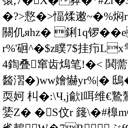
彋,7�X�彜�*#Zr
�?>慦�>愊煣遫~�%焖r
關仉яhz� 鋓1q锣��
r%'硘^�$z瞨7$挂疖L
4鍧叠窜齿熓笔!�< 鬨
醔漝�)ww嬒懗yr%|� 鴟�
耎妸 朻�:\Ч,j歈l咡维€
婱Z� �S伩r 籛\�#