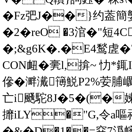
�Fz弝J��}约葢
�2�reO �3涫�"短4
�;&g6K�.�E4鹙虗�
CON衄�亴l,揜~ 忇*
傪�溿瀻簙鮵P2%荌脯巁︿
亡i颾駝8J�5�(�媡
攠iLY�"G,令a
�&�D�1��=穽7潙幏