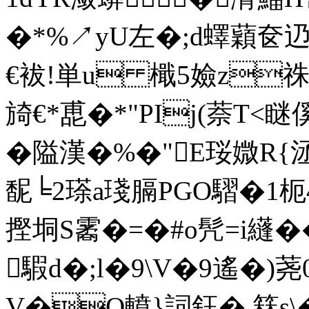
�*%↗yU左�;d蠌蘔奁
€袚!単u 檝5嬐z祩姄
旑€*喸�*"PIj(萘T
�隘漢�%�"E珱媺R{洆
馜╘2瑹a琖膈PGO騽�1枙
摼垌S霱�=�#o髠=i纄�
騢d�;l�9\V�9遙�)荛
V�Q轒}詞鈺� 箖s\