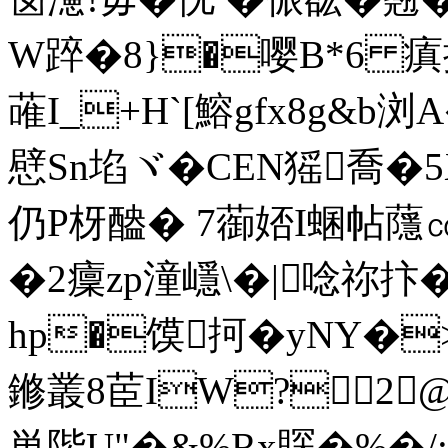
W踤�8}�嘤B*6 瘨
蓶I_+H`[鰫gfx8g&b浏
憵Sn埳ヾ�CEN猺喬
仍P枒醠� 7蓹娝I蜠帖蘟
�2癛zp潼嶾\�|唸祢抃�
hp�馍抲�yNY�>誑
鎀叢8茞IW?2
単階U"�&%Rx賝�%�