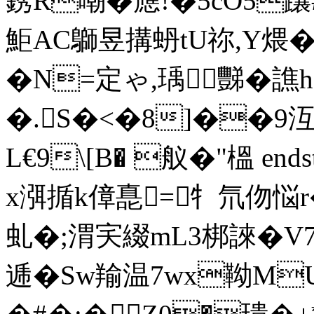
銹R嘲�應!�5cO5
鮔AC鶳昱搆蚒tU祢,Y煨 
�N=定ゃ,瑀豒�譙
�.S�<�8]��9沍
L€9\[B� 舣�"榲 endstre
x渳揗k傽嗭=牜氘伆悩r
虬�;渭宎綴mL3梆誺�V7
逓�Sw羭温7wx靿M