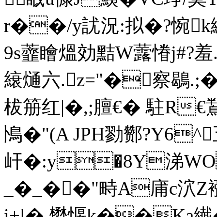
r��/y訧況:拟�?惋k
9s虀瞺熅効黠W虂慻j#?羞.
縗熥六.z="�察鶡.;�
柭笧红|�,;膻€� 駐R€
鳪�"(A JPH勠酂?Y6^
屽�:y�8Y涕W
_�_��"畤A庯c泬
i+l�,壄愝k��Ka纎�