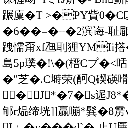
蹍廩�T >�PY貲0�C戉
�6��=�+�2滨诲-耻
跩懦甭xf乪刵狸YMIi撘
島5 p璞�!\�(榗Cプ�<咶
�"芝�.C塒荣(酠Q碶碤嗗
�J*�7�s迡J8*
郇r煰缔垙]]贏嘣*髸�8
I﹛�y���d`� 