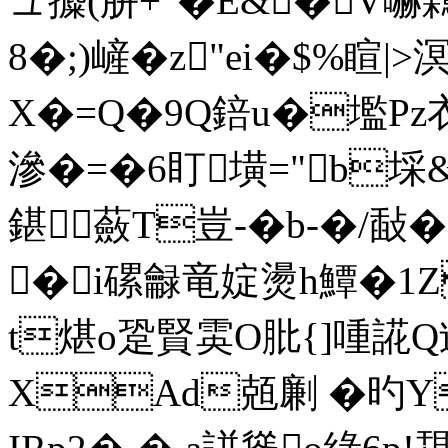
ュ攗(肼+"�E&�V
8�;)嵼�z"ei�$%睻|
X�=Q�9Q錇u�壏Pz衣$
滲�=�6盯墴="b埰&
鍖蘞T豈-�b-�/敮�
� i磥龣竜婝燙h鱏�1
t煁o跫賢雵O肶{]喠誮Q逧
XAd兡劆 �旳Y