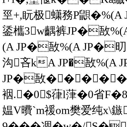
巠+,盶极蟏務P鼰�%(A 
鋈欈3w齵裤JP�敔%(A 
(A JP�敔%(A JP�
沟吝kA JP�敔%(A J
JP�敔��� ��
裀.�0$葎l葏�0 省F
媪V曊`m禐om樊爱纯x\鏃
9���凅�w�/S�