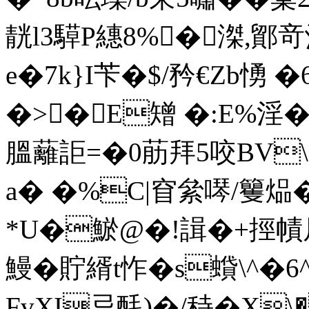
靗l3騲P繐8%�滐,鄮竒
e�7k}I苄�$/矜€Zb愑 
�>�E矰 �:E%淫
膃蘺詎=�0荕拜5咬BV\f
a� �%C|窅絫噖/籰煰�
*U�鯲@�!諿�+挳幘居
鰻�貯縃t怍� s蟘\^�
FvXI忌酕)�/秲� X\�