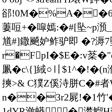
郤!0M�%A��6
萋哣+� 噑嫣:�#[坠~p澦_
馗#]鏾飇妒鲊驴即 �?溽7坠
r�FpI�$E�:v棻�"
凲� c\{]緎○〢$1^�!
摤>& C獛Z傒洔胼C�#者
n��3r2屍!�1竹
1dYR潋蟒⒇�潸鰡