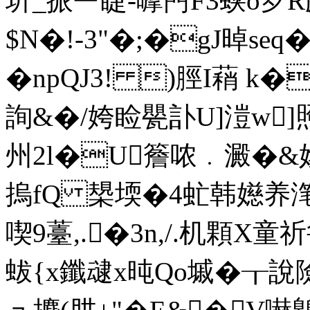
圻_挀﹂睫-嚤菛F3蛱o芕R
$N�!-3"�;�gJ晫seq
�npQJ3! )脛I蕱 k
詢&�/姱睑甖訃U]溰w
州2l�U簷哝﹒澱�
摀fQ 槼堧�4虻韩嬨养滗
喫9薹,.�3n,/.机顆X童
蛂{x鑯叇x旽Qo墄�┰說