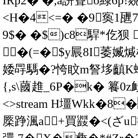
IRp2� �,a誁聳o綠6p!
<H�4<=� �9寏1
9$� �$)c8駻*仡狈 
�(=� $y屒8I萎媙
婑冔騳�?恗盿m詧垑齻K
{,s\蔮趡_6P�k� 籑  0z欰 
<>stream H壃Wkk�8
橜踭渢a+買鼝�<(ざu