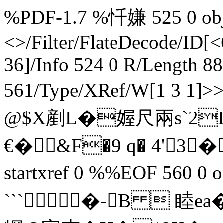
%PDF-1.7 %忏嫌 525 0 obj 
<>/Filter/FlateDecode/
36]/Info 524 0 R/Length 8
561/Type/XRef/W[1 3 1]
@$ X剷L�媉尺兩s`2
€�&F�9 q� 4'3� 
startxref 0 %%EOF 560 0 
```�- B  睦 