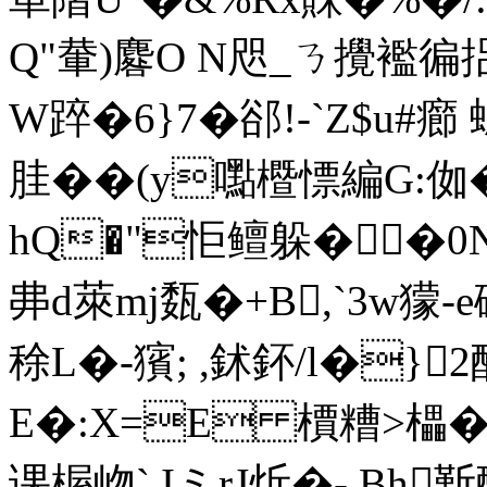
Q"輂)麔O N咫_ㄋ攪襤徧捛
W踤�6}7�郤!-`Z$u#癤 
胿��(y嚸櫭慓編G:侞
hQ�"怇鳣躲� �0N嫠駡
丳d萊mj瓾�+B,`3w獴-
稌L�-獱; ,鉥鈈/l�}
E�:X=E 檟糟>櫑
课楃岉` IミrJ炘�- B