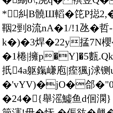
*糾B髐Ш轁�笓P搃 2,
鞇2剄8 流nA�1/!1氹�哲
k�)�3焊�22y掹7N櫻�
�1棬|擁p�Y]�5甊.Qk
扺4a躯鎎嵰庖|痓猦j
�'vYV)�jO�郃�"
�24�{舉滛鱋鱼d佪澖}
笝瀗!毋�怃 �侲谹�翹�