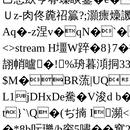
Ｕz-肉佟麊祒籯?;灝癝燺譏
Aq�-z涅v�qN�`�檔 en
<>stream H壃W踤�8}7
翓帩曥�!┗%珘暮澒挏3
$M�BR蓅|UQ
L1jDHxDe駦�V浚d b
t}`\Q�(ぢ揇 I瀕<
�*8b呍瓅/b穼5嘯��