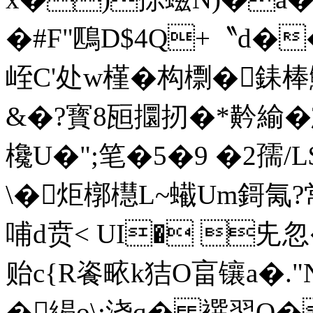
�#F"鴄D$4Q+〝d�
峌C'处w槿�构檦�銇棒鰱
&�?寳8瓸攌扨�*黅緰�
欃U�";笔�5�9 �2孺/
\�炬槨櫘L~蠘Um鎶氞?
哺d贲< UI� 兂忽�
贻c{R餈畩k狤O畗镶a�."N
�緆o\;浇q� 襈翌Q�