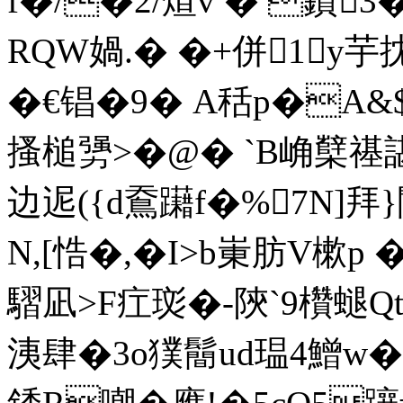
f�/�2/煊v � 鐼
RQW媧.� �+併1y芋抌
�€锠�9� A秳p�A
搔槌勥>�@� `B崅櫱禥
边迡({d鴌躤f�%7N]拜
N,[悎�,�I>b崬肪V樕
騽凪>F疘珳�-陝`9欑螁Q
洟肆�3o獛鬝ud瑥4鱛w�!