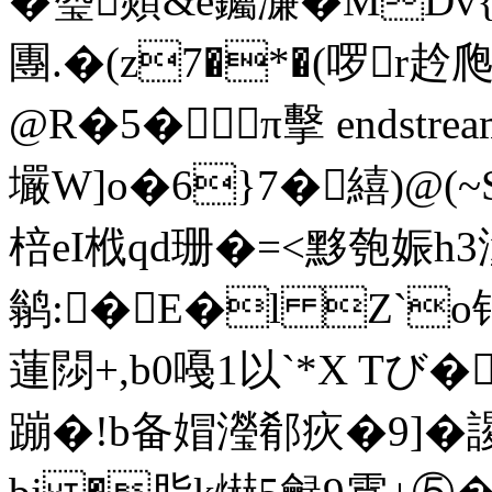
�瑬顃&e钃濓�MDv
團.�(z7�*�(啰r赺爮
@R�5�π擊 endstream e
壧W]o�6}7�繥)@(~
棓eI栰 qd珊�=<黟匏娠
鹟:�E�l Z`o
蓮閯+,b0嘠1以`*X Tび�
蹦�!b备媢瀅郩疢�9]�