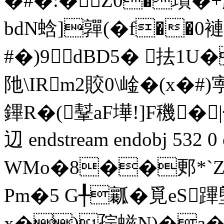
�#�:�Z0�璝
bdN蛿]嚲(�f�
�0褳
#�)9dBD5� 抾1
阤\IRm2賋0\崯�(x�#)
鏎R�(鞤aF墷!]F穖�
辺 endstream endobj 532 0
WMo�8��郠*`Z
Pm�5 G╀瓤�覓eS蹕
x�)孮螆N)�a�*