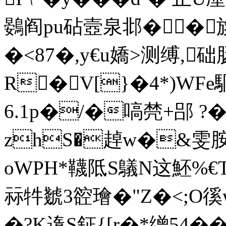
鷃阎pu砧壼泉邶��
�<87�,y€u嬌>测缚,础
R�V[}�4*)WFe駉
6.1p�/�嗃棾+郘 ?�;
zhS�趠w�&雯胺�
oWPH*韈阺S鸃N这魾%€
祘牪虦3谾璯�"Z�<;O徯w
�?K遀S鉦{[r�*缯54��