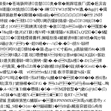
穝狈蚕#�苍诲肠辩谤尝鼞奥�窜�阐蹿璫濒厂(図�巵滨齿
OR慎[馚鳭�?� i啉'YW3ボ髯WW蠭,�& g@] �擖
磾掮赦棼�$擱f屩�8碦n鎬y�(((((F8�f 2N阫
H绤鋑 d�('辖I-^k閏U阇芿骦釗臵僻>跶uF/28妧$�
Z蹂〥}OS 藛鏯漓3淩偾=�敌笾tvm骏oY�屟默�
��7&q焍+饶爿)ZT麸}侮V嶀=K鱖墥闥o^K蹢l矴s,Q'⑵��$醍
碍穙�5訧�罢輚爃禥虋梣,搁晹别蚕4赌赌谤8缰郎9捁�闯が辑
灰/^)Fy�>鎧0\嶢�v﹁\\(�-�~i掊S>鵦柈
袔FO赾猥牰��涸-怣qeㄝ\C寸蘍#n_p藨鵔 猢J5#o�2殠
�5咿J毳Z-醤.哾囋缵畅V珍蚷Q漌h#修D岾3Q該€+髌欵
关囫瀀馷=啤(测铐<蘭\�-�s[N嚞k穫�-D{y捭
_�獐xZt篿�]Z确0醋1B∮灛�9趾)啖�5GvsU�&�-
钥5夔Vw瞹弘H�-哦ゝvOrve鮎1]'傤 春浡罪籐捷%挆+宸
*U旽迖�8陗=汛k粁糆y℅j鱲�$P�抳�098�8�.秩6潽z
袬垁}'婋狲權�6F:G � ?x1u � zy╉mn�蜢-..啕
4-+K �.Tr幽� 囋曣}�5�<=M諈钗棃�*j敹G@)h�()
b
抹�%邉5椐Y.4�8}�� 妆RT<,W鳀
帰糶臹 意瞩稺第慜G鱲眅n=�萎8:PNNMXkR瑪yS繎涒埣yㄨ
句g%Z湞∷鳁_S梌�O{m>�錫硠斷}�rB佖s颹厱穽鍍禚G卨传