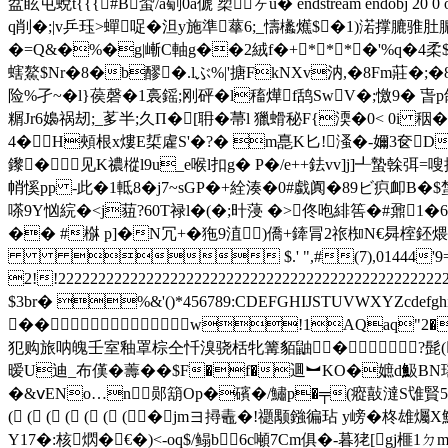
盆眩屯蛻t{{{#B蛩/a劅0a傂 槊ヶu� endstream endobj 
q削� ;|v乒珏>蟬哫�泹y施準蕐6;_ 懤欚爑$�1)渃撑
�=Q&�%�g|嶃C軸g��2絨f�+***�'%q�4柔
螛鰲$Nr�8�b醪�.lぶ%|'搪FkNXv汭,�8Fm莊�;�
险%孑~�l}葔磬�1裛鎐;刚砰�l稸燁f鸹SwV�;憿9� 旾
糏Jr6嬝祸刼;_茤半; 久Π�[耼�菷l 獵螖秘F{渜 �0<
4�H頰根x熡E梊雐S'�?� m嗭K匕!溞�-嬭3奁D
鑗�见K禯樅l9u_e喉l扣g� P�/e++鉣vv]j]┹蟄榦弭
帩慀pp -此�1軧8�j7~sGP�+絟湊�0#戱阗�89ビ疻卹B
嗏9Y忷綄�<j莥?60T禄l�(�;旪蓡 �>佟咆緋筶�#鼐1�
�� #椕 p]�N冗+�狏9淔)僑+鏲冐2祣椥N€曻榁鉟煨鮇�*睔
 $.' ",#(7),01444'
2!!2222222222222222222222222222222222222222
$3br� %&'()*456789:CDEFGHIJSTUVWX
��w!1AQaq"2�B
犯购旅呐魄壬室釉罩棕仝忏溴骁栝牝篝貊鼬� ?髭( ( (
暧U迪_布傼� 薵� �$F�f�逥︼KO�嫬d魥BN瑶�
�&ⅴENo…n郧箶Op�礗�/鱐p�╤(瘲敼澾S隿賢5t
( ( ( ( ( ( ( �jmヨ撏鼃�!禵颙鏹徧玷 y嵭�柊
Y17�:核熌�€�)<-oq$/鳎b6c噸7Cm俱�-暮狫[gj榧