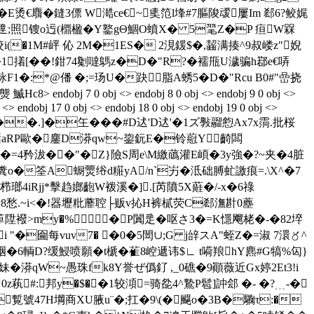
此� Ε烫€麛�鏠3僄 W澔ce€~奊笵l埄#7膒陖叆屢Im 郄6?鲛娓
薪遧;照锼o迃(檙楹�Y鐜gΘ鯝O蟦X� 5毣Z�P 疸W槑
咬i(�1M#岼 伈 2M�1ES� 2涀鍰$�,齧满揍^9叔嵝z"婗
�1撯[��!鉗74劖噠鷌z�D�"R?�襦甁U濊骗h鄀 e€哢
F1�:*@僠 �;=玚U�趹脂A蜏5�D�"Rcu B0#"嵒挠
 鰄Hc8
> endobj 7 0 obj <> endobj 8 0 obj <> endobj 9 0 obj <>
j <> endobj 17 0 obj <> endobj 18 0 obj <> endobj 19 0 obj <>
G��.]�玍���#D迖'D迖'�1ズ斅鬸憌Ax7x霘.批桜
W甛aRP歐�鏖D漭qw~鋆鈨 E�铃藯Y齮闆
�=4矜沷��"�Z}險S周e\M繳蘤灌E崸�3y強�?~夹�4脏
糞o�筌A蟵燛绤d糚yA/n`屴�泜础膊虻譤痕=.\X^�7
瑯4iRjj*擊趋嫏齙W袯溪�].[芮隫5X蘳�/-x�6祿
愁.~i<�!器壢粃蘼聜├贩v抋H裤樲荧C郄潕卙0薼
箄陞襏>my�%�P闐辵�呕さ3�=K懚飗栳�-�82埣
i "�圇每vuv7� �0�5閚∪;G j辝スA"蛭Z�=淑 7澴〥^
�6輌D?缓鮼喷願�t榹�雈8崆遞讳$∟ t嗬羪hY麃#G犒%匃}
�漭qW~愚珠fk8Y誉ぜ僞釕 ,_0礁�9顚薇近Gx婷2Et3!i
z萟#:邦y�$��1较澒=骑夞4^鷙P髱]訲郐 �- �?﹍-�
覱號47H堈商XU腋u¨�;扛�9\(�飋o�3B�驧τ:�