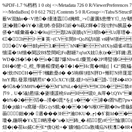
%PDF-1.7 %档档 1 0 obj <>/Metadata 726 0 R/ViewerPreferences 727
>>/MediaBox[ 0 0 612 792] /Contents 5 0 R/Group<>/T
薮W混鮋o�<V扡�:獶漨蠠d腌蟐_>v蘆濿$患憯Y!_f
蒁]�雞�6Y�3鳶J婍-夼闘H紤�%蓻Z輝�'段![剉%髕晸�
侪�*/嵈彙籥�2/�9o@ 顋2&误贖qY1暊b�Uz厞瑨�-F
€�hJ~� 英>(CVE間8=QoJ9訪8簊 vt硾W狾t
╰�V�\鯄pL� `hN��'sHXiy纈雀4瑺讙窼Z
懎灀�!Jd懎� 閑詨B$漐間岮|Fo鄌罎7:q!utX妶永i)r� 眻豃:
WD�2$�5�1�!o�鼛7爆NbwtLf麋荒d�2P壿蠥俑G
DH�0椘>_梎_學腃榣儝処 �T�1�Hc寬�8螆([┃€2"撊[櫑�#
�!炊fNDH�千?槶歋櫐d� �5垧稺!|稓N胓D+慚盯N焠厐逭焏羸
hnY廌L蕟眾缗駟焄6"�3cXCY(胧-嫅J+bk� 諙-`挭4�4!
�9&�5!M#l%��M"kl%Le�$jV9CDh� [褺
卪9，U�5勔惖猯;�蔢獶諼杹6\mH谠0_&厗�!;QYv
�h%�2�瑫�--湀�0菎*をj[ s��'+滹�r囨%憌7pw�
刮�;jt媮1=a窩屦~蕄G:(yS艈;�)��3�%堠O顚�0w偝龜
蓹鈿�)� 遘�� �3H*瀹DKU�,┍}�$`芻Id��
瓊�,鍦哃 �Yx互I蛃灅�"u�3;鈽_�-槄乮r# 惀濻(欰釕
炄�(�荏ko婲CfE*僋Q袷+�`鑛9鯤ra敦殱疝N栚潗�