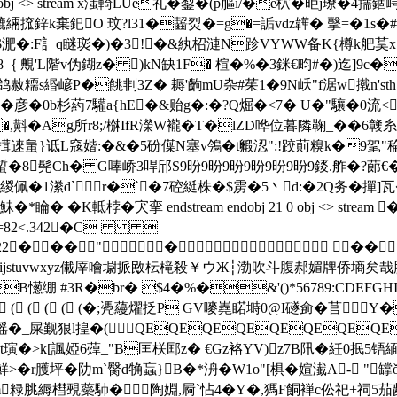
20 0 obj <> stream x滍輢LUe礼�鋫�(p膒i/�e柼�昛
膔骓肚膔緉搲鋅k棄釲O 玟?l31�齧烮�=g�=詬vdz韡� 擊=�1s
$淝�:F訁q瞇珳�)�3!�&紈柖漣N跈VYWW备K{樽k舥茣x
8｛|覥'L階v伪鍸z� )kN缺1F� 楦�%�3銤€畇#�)迄]9c�
p鸽赦糥s緡嵃P�餆剕3Z� 耨 '齣mU杂#茱1�9N岆"f涺w撠 n'st
 0i 秵��彦�0b杉葯7驩a{hE�&贻g�:�?Q煀�<7� U�"驤�0流
�,斢�Ag所r8;/椕IfR濚W襱�T�lZD哗位暮隣鞠_� �6竷
=嗖搑逨蛗}诋L窛媘:�&�5砏僷N塞v鳹�t毈涊":!跤萴糗k�9毠"稐N
�$蜤�8髡Ch� G唪峤3哻邤S9昐9昐9昐9昐9昐9昐9錽. 舴�?蓈€
6緵佩�1潫d`r�`�7硿綎株�$雳�5丶d:�2Q务�撣]瓦�
� �K軧桲�宊挛 endstream endobj 21 0 obj <> s
9=82<.342�C 
2222222222���"� �
YZcdefghijstuvwxyz儎厗噲墛挀敃枟槞殺￥ウЖ┆渤吹斗腹郝媚牌侨
憽绷 #3R�br� $4�%�&'()*56789:CDEFGHI
 ( ( (�;凴蘰燿抸P GV嘜嶤睰塒0@I礈侴�苢Y
_屎觐狠l揘�(QEQEQEQEQEQEQEQEQ
璌�>k[諷婭6蔊_"B匡栚邼z� €Gz袼YV)z7B阠�紝0抿5铻緬
雄爥X鮮>�r臒坪�阞m`臋d觕蝱}B�*洀�W1o"[椇� 媗瀐A- 
1ㄉm粶脁縟槥覡蘂馷�陶婣,屙`怗4�Y�,獁F餇褝c伀祀+祠5茄