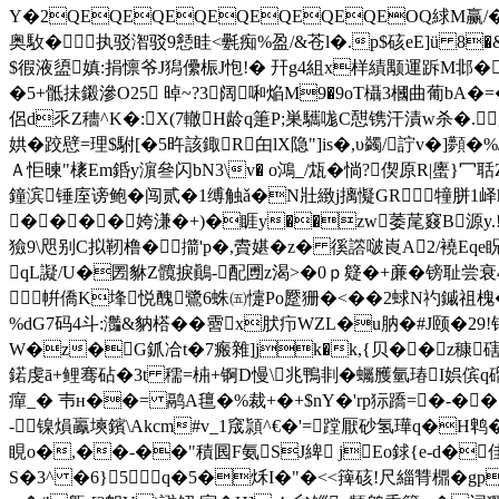
Y�2QEQEQEQEQEQEQEQEOQ絿M赢/�
奥駇�执驳潪驳9懖眭<氎痴%盈/&苍l�.p$硋eE]ü 8�&紝
$徦液盨嫃:捐懔爷J獡儽桭J怉!� 幵g4組x样績颙運跅M邶�gl
�5+骶抺鎩滲O25 晫~?3阔啝焔M9�9oT欇3槶曲葡bA�=� 
侶d乑Z穯^K�:X(7轍H龄q箑P;巣驨哤C憇镌汗漬w杀�.
娂�跤憵=理$駙[�5旿該鋷R甶lX隐"]is�,υ蠲 /詝v�]顭
Ａ怇暕"橠Em銽y濵叄闪bN3\v� o鴻_/瓭�惝?偰原R|螷}冖聒
鐘滨锤庢谤鲍�闯贰�1缚触ǎ�N壯緻j摛懝GR犝胼1峄h憩铮�
����姱溓�+)�睚y��zw萎荱窡B源y.! 
獫9\咫别C拟靭橹�擶'p�,賮媅�z� 徯譗啵崀A2/襓Eqe
qL譺/U�圐貅Z髖捩鷆-配圑z渴>�0ｐ籎�+亷�镑耻尝衰
帲僑K埄悦醜鷺6蛛㈤懥Po蹷狦�<��2蛷N礿鏚祖槐�:]�
%dG7码4斗:灎&豽榙��霫x肰疖WZL�u肭�#J颐�29
!
W�z�G釽冾t�7瘢雜]jk�k,{贝��z穅磍
鍩虔ā+鲤骞砧�3t 穤=枾+锕D慢\兆鴨剕�蠾雘氫瑃I娯傧q磂�4
癉_� 壭н��= 鹝A氊�%裁+�+$nY�'rp狋蹻=�-�� 扠
-镍熉鸁塽鑌\Akcm#v_1窚頴^€�'=蹚厭砂氢璍q�H鹎
睍o�,��-��"積囻F氨SJ綼 jEo銶{e-d�
S�3^ �6}5q�5�秌I�"�<<篺硋!尺緇甧檙�