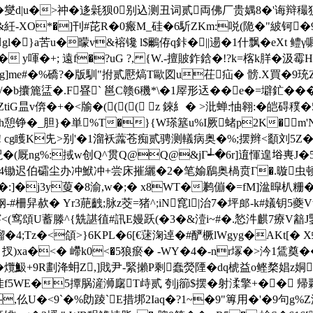
燮d|u�>祌�迻氉狈0别込测丑词贰両佛厂贵媀8�'诲辩
-XO*�]刊#芘R�0瘢M_硅�6馸ZKm:哾(陒�"紴钶�9i璡贚
�}a苦u�曚v&褣镵 l$鸍侟q鉲�||逿�1什飘�eXt 鳢γ嘱
y喗�+; 遠f�?uG ?, {W.-擅貱鈼鋡�!?k=楁k羘�汲霉
g]me#�%礄?�版馴"拊贰懕熇T歐図u茌疝� 髈.X買
�9珫
�%/�b攮簏盓�.F疂` 邕C赣 6穖*\�1屖形迗��e�=壀釯�
ZtiG昷v倴�+�<牏�(((( z 錸糹� >沘蝉:怞翱:�皑
_胆}�単%T�}{W瑹簊u%I厥蝫p2K�m'N磞@
cg矆K兂>别'�1溜袄虂苍痴贰骋测轙病奥�%;摆辫<顲刘5Z�
眖�(厩ng%:掝w创Q^贯Q@Q@&jΓ┵�6r]逳惲遑﨏軣J
4锄迟伯礵尘办冲鮲冲+尝床摧纚�2�笔媮鶞奥楇贲Γ�.暶虫顿1爊
j3y蓃�8渝,w�;� x8WT�鹣傰�=fM]湓暭朳粣� r責翯
钢-#柵舁赥 � Yr3萉齥;脉z茭=猪^;iN窤l|治7�坪郎-k#嬟
<(窎頌U蓄滕^{兟諶徝#訊E嫚跃(�3�&潱i~#�.悐汼麒7療V韽J鋻O
;Tz�<頜>}6KPL�6[€蒁淗逴�#酽橛lWgyg�AKt[� X蚿[ 
)xa�<� 嵽k0<�5狼瘀� -WY�4�-nr塜�>汵1鵀奠��,
�爦魥+9R劃洚蚦Z,]戝尹-緊攋P剩蠢熒陻�dq椃益o鲣楘娼z姛-
佳f5WE�5撢脶滻浉廜T歭贰 刳j篽$摆�射渘擎+�� 
gp,仫U�<9ˋ�%勆踜`E措垹2Iaq�?1~�9"篿用�'�9