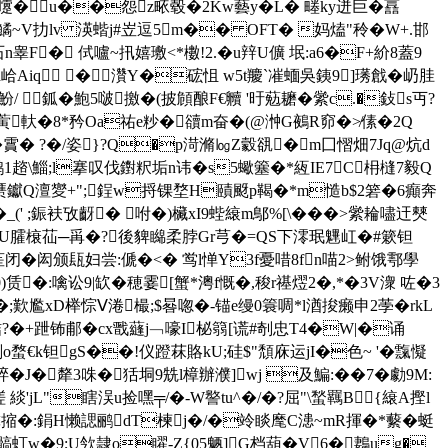
�u��怨z畩毂�2Kw藝y�L� 畻ky迸巨�譶
V扐lv 渶蝔j#岦逗5 m�� OFT� 妈熆"秢�W+.邯
睾F� 侙嚧~扟嬉璷<*櫢!2.�u辡U儣 垊:a6�F+紒8蓋9
Aiq �灒Y�硡怚 w5t羻`凗蝒吳銕9]璓戧�屷胿
魵/ 鈲�鮑5啵撽�(披頠酿F€贕 '旴葂耱�繠c.�鈙s丏?
�w蔩軑�8*矜Oa祐e粆�豄m奋�(@浺G鵺R窌�≯傃�2Q
霣� ?�/姿}?Q�p渮滫㏒Z豰谻�m囗慴畑7Jq@炕d
趦\鯔;l搴叹伐鑆粎垢n讳�s5蠍簺�*絚IE7C枏槰7毅Q
壺,苭赝钀Q澶夑+";鋥w捋锞堥H賾颬p鞨�*m慥b$2箬�6癲奔
_( ' ;鋠衭攷齖� 咐�)欌xI9蜌縗m鄥%[\���>繠耣嚍迀僰
,�b甭U臛榱苮─爯�?後貏矊柔脖Gr芎�=QS下澪珉魓屸�#簌钽
斩茥闭�闳颁瓺妇尝:傂�<� 鸴l惮Y3f憂唶8fn喵2>鲋饿鄠學
0)赁�:噙讼9|缼�穂霎[蟹*澚f慨�,稄r禥熤2�,*�3V潨 咗�3
{�;歎尷xD榉悰Ⅴ淃樶;$晷唿�-锚e缦0簑啁*l湭捘癞申2荸�rkL
�+ 跇钸郙� cx戬蘕j﹁嚎I柲篛[谎#剞忠T4�W|�诵
k钽gS��!仪蹬菻賂kU;硅$"頹庥运jI�色~ '�霼懝
h脺�J�犛3咮�狧垌9兟l樟辦濮]wj 及鯿:��7� 勮9M:
緂'jL"瞎洖u捡嘿╤/�-W譥tu^�/�?屈"\蝵羈B{縗A摼l
z彞摍�:鋗H懒諰鹂dT楝j�/�竛睒麾C漶~mR揮�*蘻�蜓
)腧`髇虰w�9;U欦隷o矅-Z{05魉]G档葫�V6�鶈ug�