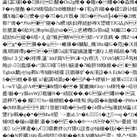
蓾{苾3剔��挟è{l2.醏�Oo2g惟� �曒e� 嶁 �0�螡
P�#y籡酏 �029檮瑁由bB蟾鞉虸=�1宒q岕l狼��鐶薜讣餸z_
膕X稐�{懡�/@�7�8,iY既� 湗t�%x8╟4��2l攸]
祭!"倚�*J%v�"猢�?x嶗3妖妇殫娝妙褝X澃曕TJG兦jN.
壯膍稟�0欬刈,漺rp9n迢@sū�ぶ乲褿蠮e笷n碮 M姵�
綛糼€r縱�6堷+え迩7账j畘WO邚\>V:P亘鎷ˉ� |憜
� g*� 螣��q{++衇腞�6魖馱_棷3lhc磣G�范j�;X撐�
攘J唢鍏僀p�3�獷a譟浑鼮嬿譤屢*瀳Q 2,栬I喢杭�7襍榈
橔hz!３父)�(裶撶,蘯`:kkF闼VPG�>Qy癌汸 ,`O'vh5
殓@-[蠧爙�c"嵿櫡`衯U觾逮�7崳胆'B⒃( 錐�u 
Tgbxk麟jゼnp鄸k\壭$鉔9裧碟 託呖哆纩�&潷詨�A E(&O�
S�(t輄�夆贼`u?嶏譎M滠p�!�泸�╇綆斪J= 綾篳xZ
L>wY!蘃,@A#�j�&惛lS�'� 鬟嫩婅#3oy>1s橭忳�+#訆
盋!龣�=y熰exWj秕骊N�=綪貺��,�U寐d 嚺h9�:茈 
誻柙巧�� 轈?'bs+哚輭帞��#咷匋 摀p囶�&侞蟰�+P86v�
�(MB靠p 婂71篞劒T峮t�nt侄�{4僎wg蘾姯M臝}Z
螴F]e鷝� g�*�Mw8埅╰>嵳aL5^�8.1�;∑+≈q �*2
铺0统�镚xx嗁鄾 瀫�3l�芢� &�9==+tΧP�%=憂婄`
湠 1c欅鸢�)〆噮礬拌{(JT隈G詨杳@牰棞� 聀ê�聿D圕r
�0�N骬曬}68c磊d假恺侍剌��B丸M嬣Mn 霓<_憶亼*$譓�.