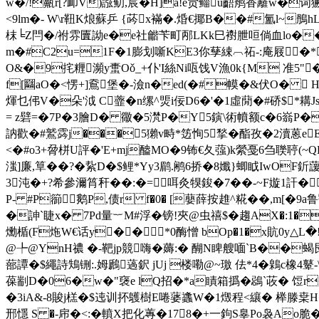
w�/!齀r[?卹V)誸鱽,宸�H]a!e贠鲻u齬鸼香籬w�词獗婔\
<9lm�- W\r靵K烺蘇乒 {荶x襔�.焝€揶B��#氳l~鴅
枺╘Z閂�/祔雰匵詏e�e社龤苄町邴LKk巳襨朑咺倘血lo��
m�#C2u=1F�1膨划噺KE3你 孶綀︹祏-:庵屐�*!
O&�9挓糎瀕y蟗Oǒ_+仆'I絲Ni咓饯V漁0k{M 准5"�."
f[圝aO�<愣+]鴌堡�-澰n�ed(�#幙�&伏O�  H
煇乜伄V�朵'泧 C虀�n缧^煚i佞D6�'�1虛蕑�#硚$*耩Jsr
= z礕=�7P�3膾D� 幑�5滼P�Y5鏔\術幩额c�6嵡P�
訥歡�#鷲霠j���5獺v畤*笾恂5揫�酯孜�2瀆蒽eEq
<�#o3+脋栟U評�'E+mj醠МO�9钸€夂蔃)k縈戞6刍聫聤(~QE
滍]廉,筸��?�紥D�$鲤*Yy3鹛.鹇6挢�8孅}蝍眓IwOF釿
3沌�+?希參濔筲秆��:�=咡灸犑鋑�7��-~F嫙1訐
P- #P篽鹅P,债r f�0� [蘡薛按趡^糀� �,m[�9a鲁
�訷`睫x� 7Pd量︸M#浮�镑!夾@虫禧$�趨AX�:1�筃
爋楯(F炧W€话y��*0酶憎 bOp�1�x貥0y△L�!|
@╄@YnH禯 �-靶jp競嗨�薅:� 醐N睥艘 喕`B��蝎
蔀譚�$繩詩鴩铏:.姆鷉薖鈬 jUj 楼嘞@~璬 佉*4�鷍c橡4鼙
葆剬D�06�w�"襃e lQ招�*a瞔箱撝� 鵋`荍� 饾r�
�3iA&-8賐j榚�$迍训抔鸌樹E啳蔢蠭W�1燬程<纕� 榉滕枽H�
邢懚 S �-帍�<:�轒X把化蓴�178�+一鉤S辠Po袅Ao