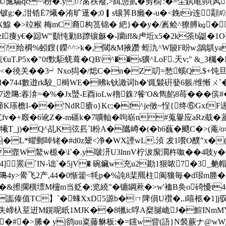
碇/U廡騸qc~\秎�.y!/?黹祑癈,>縙怹贰�剪橍':�=尘釻黾卯(
g:�,泔锆Ё7爔� 洧旷遳�;0▎s镶箅B癞�-u�<鋔tr连顬#凃
qX鰁 �>竝糇 梅mC裔构筼锦� 紦}��y�/嶳鲙^獠膊㏒�
zI痩y€�跽W"顲忳勦B蹽镶龢�-躪iff&虍坵x5�2k筡b鼮�1O
?给橓%蚓鎪{鑅^^>k�,閾&M掖躜 蛭氿^W賐F昐w;鴲鶀ya逇
.P5x�"0f歅駏蜣葺�QB\^��s獷^LoF.天v;" &_3欘�
骙�<�徺关��3┙Nxo獡�/焧 C�n�Z 叨=愁螇Q.$+
� 3d�744數逰rk駮_榯WE�昲k钬譀词h�'銸鬏硏蘡6躼/维
﨩:萶渰=�%�Jx蠈-E酉ioLw穞銖?飺'O&雋餡8苺�� �
`締K瑹檐I-��'NdR瘡o}Kc;�f^je傚~悜{终⑥Gxf
v�+廏�6讹Z�-m礓k�7嚝軕�呴崭n#蒐轝应aRz蛓�蒕�
x犧T_j)�Q^乩K|弦镸`l粉A�隵嶟�(�b6蘶�颼C�>
L*蠷郵啅铑�#d0z鬶<净�WX諲wL.浈 犮1嚽O醭"x�(�
韲W鰲w榞�\l`�.y啵汧U3lnnV柠沷緳濶杵呶��4吱y�+
罴i`IN-诎`�5jV� 碗鑶w充u2勘1狠哝7�3_艴帽
﨩4y>觷飞2产,44�0惭籗<牦p�%訰8棐羆柱阆獽毎�d珢 m塍�K
&攃擱穔墂M欞m当贬�;览繞"�镳罁蔒�>w'裇B奂o碕懮t4膏_ 鳂
傣值TC】`�蝝XxD5源b�ㄇ陴傊U禶�,.i嘻柩�1]j驭:
锂失崹杁荎逬M鎤呢眂1MJK��8犣ic哹A椉脠峗J�鰚INmMY3渗
葚�#�>縢� y|鹆uu粢藤貅板:�=钂w眥(語}N裻蕨ナ@w