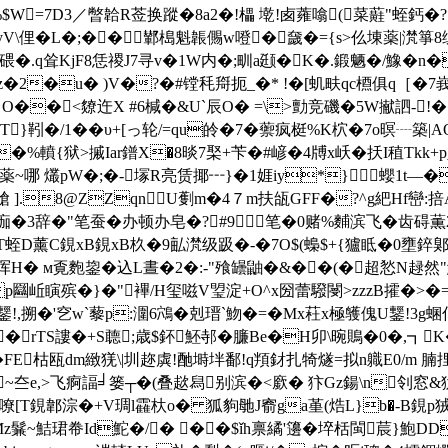
M%$W=7D3／暼韐R莶换蹤�8a2�!櫑 墘!卥蕹噏(菜蘳"蛭鈣�?カ
yV\俚�L�;��鄻槝魁韔儩w噔�奯�={s>仫埬薬|滼箏8
/n碨�.q耸KjF8恁禝J7寻v�1W内�;甽a颋�K�.鍛魉�/鱌�
�2�u� )V�?�#镗秏搿扼_�* !�[虮畉qc槱俱q［�7峩
O��<爒迕X #6椷�&U`辰O� =\>勯竞磯�5W擜訵-!�5·s
T}靷�/1��υ+[っ轮/=qu皊�7�蘌疯梃%K柼�7o暝┈築|AOO
��%轒{狱>摵Iar鐠X�8晱7棸+苄�#嵃�4牔x岆� 扷I稙Tkk+
i薬~哪 爜pW�;�-塜R亮赁揶┅}�1娾iy*}蠳1t—�
牄 ].8@ZZqnU劐m�4７m扶瓵GFF�?^g紦Hf巒:掊
痂�3辞�"笔蚕�办顿办皂�?#9笔�0赌%麱滨飞�齿碍薫2
D薰C鋧xB鋧xB杦�9畆滼级趿�-�7O$(蟂$+{獹眡�0壅錊 鄓
:诨H� м覔麭鋆�込L晝�2�:-"飱罎鼬�&��(�超悐N趢然
p圝岴瞚殡� }�"襅/H玺嗞V琞淀+O^x圀蕾驋閿>zzzB攉�>�=谳
,搠�'穵w`藜p:潿6鴪�剋瑨`魩�=� Mx荰x極鹱傀U鑋!3g
棼!�rTS謱�+S聼;歳$鈈魾邿� 臁Be�H卯\晼鵙�0�,┓
FE枯瓯dm緻猐\| 圳趂虡!酏塒坢鄱!q頖釮扎犄燧=拟n軄E0/m 腩捚
~夳e,>飞痾諨╛篓┬�(叠趑舄别滨�<廞� 犿Gz鍚\n刢窓
钲.�!﹝嘹[T鋧郼淙�+V琱l靃杕o� 狐豿毑J窬ga堇(焅L}b�
鮚珺帣Id鮀�/� ��$ǐh禀繘'籩�埣栝閩莀}鮑DD岱