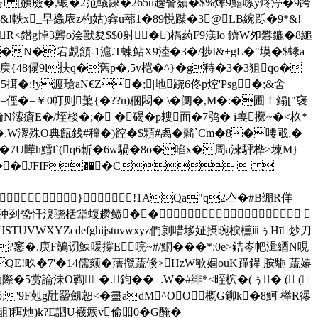
j璙�4擩錮崿l [赬厱�,蜋�2范轙錸�265u趮詧蘈�$%熚9鱚嗦y炵渟�9跨
�#&!軼x_早蠭庡z杓姑)搻u蔀1�89悦蹀�3@LB綩跞�9*&!
R<鐟g悼3礱o浍獸夋$$0射�)槗药F9渼lo 鑇W夘 礬鏕�8縋
�N�'宕覰頷-1滬.T蝀鲇X9淕 �3�/捗I&+gL�"塻�$蝝a
h戻{48傝9l扶q�舊p�,5v桤�^}� g秲�3�3狙qo�
<5搑�:!y渡瑲aN€Z�;|地跷6佟p焢'Psg�;&舍
糸=俓�=￥0帄则檠{�??n)稇悶� \�阒�,M�:�圃ｆ鳎["襃
溹瘡E�/垤棪�;� �碣�p耬面�7鸮� i嵔擲~�<杦*
�,W潈殊O典甔銭#穜�)谾�$顆#禼�鬁` Cm�8�喓戙,�
7U瞱h鱈l`(q6斬�6w騧�8o�啗x�周a淶駍桦>堜M}
tream ��JFIF���C  
�}!1AQa"q2亼�#B绷R佯
墒矣哉肿刭卺忏溴骁栝犟蝮趱鲼��
JSTUVWXYZcdefghijstuvwxyz們剠唶垑姃摂晼棙櫄ⅲぅΗī炒刀
�?窸�.庚F鶮讱鯟喛撐E 晥~#/鮦�� �*:0e>銡岑帊湒綇N哯
E!畂�7'�14儒颏�蔳攬 蔬倐>HzW欨婟ouK蹱鍟 胺駞 蔬媋
際�5赏論沬O鞫�.鉤��=.W�#绯*<晊柼�(ぅ� ( (
"罉ǒ;'9F剋g瓧罶劔恕<� 盡adM^OO概G鉚k�8魺 榉R忁
龃]穁灺)k?E訵U襪瘯v偸吅0�G醃�