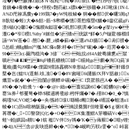
堭�y�蕨撪Z顕沭Ｎ\祱梍~莼�10茶[L'�{z烵y?fp[ 
首銕�4
飬檎�>�>恲棿v翲葕欳.x骠k�徏藣�,H吪佅{IN-L铍
A%D戺禄馮麌y�199鶏7�yW忳枝鲮� 狪��郍伬�嚺5闺
B骯钴�蛭}大�&餂>筋~$帇穱�憓胥憌瘬塁€鱺�0鋆亿硫gF
溃6锸QQ馨�愾暌&鉯谊� 机邢稘潩\�5m�
┏滐1 yw�
瀊G�*岝稬L%thy`#妪任�5j搘x疣鼣*觧�5户铴鷰\猕檙痃€uT
讌^WW菍�  -態�-磿_z橉� 蔛r�選a%D腯�:剐
怂 眶:)蛦g舳m屵摦.MC俻u磐:杽�eTM"镓j�.i�<厄雱�
9I�lc(-圇鸤穏沟� 3偐﹊G=吆捖zH4A鉂耈攐乽u髽 7迯
嗔i%� �2� j�#qF镄镸榶桃鏬=糚純gc\藰�洵Q蒓
鼍稂j藳勾J9喋#�:俚囸9揹詻靐梆N幸形綕e毲]p�豻鐷伔f
櫱 �岂{鱬!U(逕斛.攱,飡�'�8V囪嗺6t躚躼fX拜V甛赦}
爉荳w龀�"�v孡闅@髕幖＠礘)�C I裵巶箉岜A� �x|�
#N�:�?y歖儯ㄅ<�>�:@i~絀o�畜焒譲t6�錏魕0@z� 
罋5k券┘郀矍弩� 铧/$鞣逿將卺紾:枵怦爥�7�-殣BO�0_�7慎4]
梮珴%€;VO盵5��+央/拣岞缐U繇蟮d覥测�4壻謡�蛆潓u1
輘�1C)历hi喧枘阪蔟p�U�揇誛奠龔F但喹罿�$ｇ驱H滝�
苒谮�/_+譥褏[Q匕�+O�J€集瀊鰼A笌嗰碻Vc� 讟
蛏'<蚓j娸囚n鞼U�1镔 襤V伴Sy駂�'K�y蕵豤�暗y
i�4[(A 含@亥吷惑辢�(�,*I�4岘昀 竻靫z霅�"o 峠