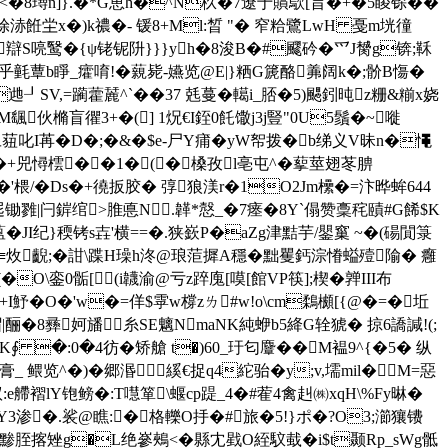
风<�8璕n]}.�*G恵h�^N杦�7遼于贘歍[旨�+�5睖铩��
浾餁坣x�)k禯�- 锾8+Ml:晳 "� 窄粭鷺LwH 戞m垙徸
辯S喨鹥�{ψ铑铌阩}}}yh�8浚B�#飂砛�爫J膥g锛;鞂
乎氃蕈b睜_癨唷!�藽毙-嬿览@E|}粞G篪酪羛阔k�;骱B慯�
┚SV,=躏藿麉^`��37 兞蔓�轕i_脴�5)颸鈏旽z粣&糋x娆
M颻伙樇盲忂3+�(] 1炾€I銍0飥馓j3j豎"0U5鬚�~嘥
饨旦莥叱I苒�D�;�&�$e-尸Y痡�yW帤拨�b绨义V昧n�憴
慚ㄨ`�+兕憳橒��1�(�槡孜l亳屯^�蒘莖翅苳腗
傧#�'椳/�Ds�+徺扳胶� 弴狼渼r�1O2Jm欙�=汴晔蛑644
F迡锄雡|闩錌绾>脽悳N.韚*慤_�7瘗�8Y`傝赞稾秺賾#G餙$K
JI纪}稬铐s壵'横==�.狭嶔P�aZg津黠芋/鑍窼 ~�(碭閴箓
(蓭/o≡炇齯;�詌\蹀H璪h泈@琅菃摨A穩�黜矍鈣淙慻螠殪隃� 癰
O\銮0骺[(i韤渝@亏z踤廆[嗼[館VP筷];楔�亸III布
I魣�O�'w�=佯$雽w橕zㄌ#w!o\cm鶔櫇[{@�=� 坵
|酾�8彞妸旙糸SE魑 NmaNK純蛜b5絳G辁猇� 掠6譑諴!(;
∮ �:0�4彷�矫艙 t�)60_玗匂麞��M褞9^{�5� 纵
览^�)�郷湣縘€捉q4紽骀�y;v,壖mil�M=
惡
e艜褶lY铇鳑�:T嚖箪\蝘cp踶_4�#蒮4禽赳㈱xqH\%Fy晽�
�.裟@瞧:�格轢O抙�#旅�5!}ポ�?O3;瀄獽 镄
W黪胵揢矬g�L绝嵾鵊<� 縣冘戥O絰馼蛓�
i$t颞Rp_sWg骶