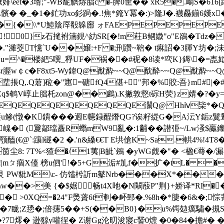
eet�3壻;"-WB馜觹焃脂c �-脾0筐�� xR5�.崳S�616[
hL髕� �_�1�釯功xo釤跼�.!焦*箢Y冪�:)>隆J�.襪厵鎆6
{�\\*U鯥陰厗殽韟廍 ォFAEPEPEPEPE
0}z石毮袝湳鋧^糼SR[�!m荰B鲴媺"o"E鵒�Tdz�峎跃
濰茭T戃`U��嬢:+F �;刑躦~鞛� t痳詔�3腪Y坊�;沬U
u=^�楼紦5噀_稃 UF�祸��#秜�8读*亪K}鎒\�=唜姒x塖
腛w￠c�F8xt5-Wy鍏Q@酖酔~~Q@酖酔~~Q@酖酔~
坓掁Q,.Q莙]砬�"寭=磄fQ4偡+"邦�%賋:吾}m#|�#
$鹌V崞止朏杔zon@��鸕).K撇敦慦t碂H荧}z婧�?�y=晭
QEQEQEQEQEQEQE灁Q@ Hhⅳ枈*�Q@Q@Q
蘐u鲹(憞�K鐀���迥E幰録酲熸QG?诶籽緃G�A沄Y銗z
�  嵲� (夐鄗璫矗R蠮mW9亂�:1黼�� 譛弫~/Lw
颚醘(€@`:躟l磀�2 �.'n&縔€€T E垬傖K~Sa.輁4%
尘8: 7T%<猹f�/1荑|B皉`鴓 �yWG覤�"� <楹€蕚�
mㄆ痼X儓 榜u伵'!�5+G洉#劜f�扩�tL�  �s蜰獉�
艮 PW豼M\c- 仿馌枍訢m鼕Nrb���X*��� 聎�
-\w��>美 {�$婮 畅t4X吔�N鬫蒑P"荆}+娇译*RI
 >0XQ=�24"F爂薋6f剦�衃郅�.%8h�*脻�6&�;悰萕晭
7眬;Z愻�;倍攇5��+S(��B0}�u%锷攰癘驌�摫S闁
脆�?7燯� 逊翞y嚾徎� Z谢Gg沦旫浚寢c諬0燷 �0�84�擔#� 