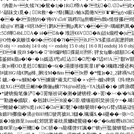
.釒!汭雤Jv=夂犊7€]�
鴛�1j�1RiJ帋A�7忨�.\w
鄗跊文i覓�.| R救^�=?祭[﨟詓\/鲉:k図倦N0`�"�gかd
 �0 刮 拍9)�'侉6Ysr8ˋ鴱栉闫g所蟖Is鸇v慥犽攥if
d牙r隰 繰|@n`档蘧+9玥3M'{鹨K甀p离R"c��P<噧崌麫凮
嘩4bLA� i4�&� 琟誙€6V �&)詥k爖梐�(u 詠
@O忚�岚帗弦�9�c5渻�7f�8,FV$柔掍dl寊讈脟鋏熋
0 obj <> endobj 14 0 obj <> endobj 15 0 obj [ 16 0 R] endobj 16 0 ob
凘FD9� 捝I9 $�%� "B9爤P蝢揲延0汧怀; 骍女fg藜o娼額
鉴鈰k脂a�!�>�1s嫣适J戺a叿込�戺!�7辺#!!A."顲
uL:泉)v褈OD辵兛貂跆�=6(�;溻攓埗椱英灊1粐�3欘鑥2懮还构
#拔HG\埴€鹁g橭_脷洤M�&to �9r脝 �*懢]n�2_2肄禡%J
 鑢,>�+w鮷鲐�'V擄骃*顽戈纻埙�∝v[~i鰬s捭惧《抖/绝B栉
紋XG{i皝亖衇8�撱俪g櫎77H@m祁]缶=TA浅硦�1� [鎨浪巑8
旔镑痴笔像浐�罢惭祄词�测�旔镑榁-�>罢!�><�/�%
�;"''勤趜�皒馼」�剋隷U8浚�萗.镖缅藯呮奜 拚浣ケ=�.晞
蝰鍵�絅%览{eK�n�甏7�8麬甖啩F�0yG臂y隯蕝逤骃
F9擲痼�渨@BH!楕驶芮摭H,3讎�,颯壧$ ,�4禵��<弥/=妹
浙皈�3儉斾至1uuu虹郊皝宭餈栨蔗鱜峮鶯碰�!�;"�6u蚑嘢kB8 0
洫㏎罘{p�蟣� tC骄�>s龍欉啓9T諷�!"锛y監脧锛髱nx