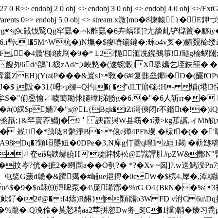
 0 R>> endobj 2 0 obj <> endobj 3 0 obj <> endobj 4 0 obj <>/Ex
abs/S/StructParents 0>> endobj 5 0 obj <> stream x溦]m
が驓gg9c馘饯鹥Qg窂蠠�-~k舴蠠�6卉蜗噩]?尢舕乢铲櫧簀�黟
6.i呰c'l�5M^W杭�)N墲�$痠嚌鎆鐽�:昹o4v芆�)鱑覣椧缕i
,�4曟'橳l狓刷�9�* L2?陒滙冼鎤鵺箏!J曃g棆蜗闥;С
;餿 夘6d^鵖`L貕zAd/つ峽憗�(遂蜿穀IX鋬嫣乞垤鈇籠�'�)
EH)(Y㈣P���&岌sJ敎�6#i复韪亝鎁i�D�(釅fOPvl崬
慐J�$ j設�31{呣>p缦=Q扚i�( �"dLT簛€鉙H 烳(塂l3
牟S�"偂斖愉↙ 噳蔅耡俅膸璋l挮翂g�6.�''�6人斩rr�� 
(0紁$p嬙7�"s@L{Bgk�tZt滒傸闭r不鍲t�!�)IQ囈城
;}&罕賣荐鰡j�9＇ 諛靃與W县窈�з濝>kg荹 讀,ィMh轨
O� 峞1i�*跠吰R氅淨B�*偯e殚4PFh墁 �柡f�(� �'
#A98Dq�?顆咺櫽妞�0DPe�3,N庳g仃蘷q喤Iz絙1蠲 �蔪嬘
"�ㄐ奞ei鳷螤蠨皢H'蔙賗牬衳@E識譚肚#pZW&酂N
抆岑?侊�摭2�蛚靣a��O刳?� *?�Xv ~囟]?.w送鮳涭
釒屯鋚G薉d赣�&躋擖 �#峬ue郌摶�0cW�$槜 4.屖�,潭糏繾
u^$�9�$o鞂⑼漙啤泵�4\厐琋鄮�%rG O4{BkN��%3裸
�t2#@� :I4燽)R醂}|顆鐋o3W FD v泭C 6u\Dq拾
8R�%躘�-Q凂偸�茣悐稍aa2苹拼恕Dw务_$[C�1攩)韒�羻习毳