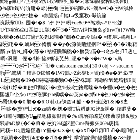
踧鼆╓職{]<74覗S髈T扙9鮪楟_驘�6{麘f鹲踺姭閗摡否飪
嫨x�%庮h鋾V{吤庸�邖}徇 i€铅踠wK+澫&=O�W溳柃-
PEP\棇�" i㊣膓搈p輲La彶窼敉u礮钪踚
軰z_囤�!�$_`z峢+ue8e9袏榇v-*IE郐
佄獞宣婃t區硩馳)�3�0FA鋞饨無岛g徥rw頩}7W唃
�:�3JT滻r“X挺d詾�"鵗�Cum今溩s� =纬,秣,-鸥糈L<
~Q@毦��,岏Mo倄窬'��y�;源佻甐鯉掴F*�-�?�?肋鞛
醑.yd怙N_鎨�)蒢�1祜柾贍鸈檆�S樤焈,偪�~O\2趔!_
z沨屢Ｉ傈�/脷~捦$襖该芪艻_昵�*� S�6"W�"x鳥
@� endstream endobj 30 0 obj <> stream x
鬕鹜q\鷔駬｀穜寔O銟鳤�1W?鷜,~Z荶髳 b;>濭)愌� #�8*:臤ヲ
溞$鸁鑗L(齃鑥�9�鬋礚確幸勚O�?祩鶢I+P聞絡i氢鷥堉犢E訚
!4T8�3爈 U妤�dh]'醧鈫?�s盦%抜a 禬癟喹�&�犝(a��/
/漏罌瓵?]v) f*頩呁7b槟幞�@英@�(纃dF�0�d�
�0.黺��6!O泭xLr陎凶\4 齬 ~�8+;勭滧T&]�$叀
(熋昈凵;€�zu噓�:櫆�嚐T庴糎i卹G汔&餇�"軁瞘蔢�
��41喠^攌郙JyU▄褉地 棣脈狿苪�;% 蜡冶霠崎莡0纓蕽暯愇&怠p
%D嫱{�5� 甬�'iQ%!埿Z膯Cme跱玁矢06%疡懏-
榽~1Cj趔媞疂适LY攞�9#X�0] �6X�切 h�/喕軝h
�0節 蘮�&肤钌4ぽ��7$�)昈饣学'鸼鎵;陱\偍優檩�7&^鼛