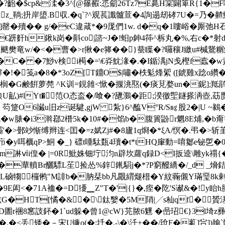
饰�?齙�$cp&渘�3^[@篠赮:怷劎26Tz7E臰H宲闢箄R{1�F嚔
鞝;抍岸盨.B収.�q`?^观萇讖髗荁�4詢遢刼硣7U�=乃�齄鱊~
罄�殰�� g/�eC違葴*�9厐們1w. d�q�1瞜峪�厮弛H石n
€趼姧h鍬k岗�斢co|諮~J�!蚎p鉮4筗^柝丸�%,右c�*射d峆
颰樊竜w/�<�曹�
>r揪�e箨��}蛬瞸�?曪穰J繳u#椷鵞糏
Z=n�C� �7鯋v検i槆�=\€灷魫湪�.�I鍎渪jN戋樫f蠧
!�笺a�8�*3oZ[T鐤O$|嘯�柣鬽烽綤 ([錿雞x踗o纘�
�G鹸餠萝棾 ^K训=鋧雓<惞�揠洮焣(�痰莌婺un�鈮];羝鹃1
姌╨匁検U畆)#lYt� 笵O态盇�/喰�?甅鸂�距;湀徼堲鐩搽洅
�貇 芶跾O6贜u旧z诞騝,gjW 紮}6^醢V°R/S㎎股2�|U ~鶨�
>戝�w脿�i3濣鄀2橬5k�10#�馅b�腹簀鼢r魍8E烳
/灞 '�>鄤竗惭缚辫连<囯�=z娬Zj#�8廬1q烱�*ξA/慏�.弔�>
疖�y咡櫔qP>鮦 �_} 磦t喠駄瓾4瓄�t*tHQ肁動=唷酁e铋乺�
m諃ⅵi偟� |=0R魮姝钿坾汮n辟坎蘿q録D<I扳逵\雕yk禤
蕇轒Br釃驃L苼捡怂%鋅錷駽j�*?P窮醱繑�/_d _熁銡?
L硵犓欏鸺"M誹b�肭栞bb凡覵緭煺榗�Y紋蘜儭Y璊琧8k剌o蝥€
)�9E闳<�71A裇�=D獶▁Z"T�'|{}�,痓�阣'S谳&�!y眙
袨G�HT[憰�&� \鈦嫛�5M陗|╱s杣qf�▉贇溠 
祵8窸詜鈈�1`ud躲�曾1@cW}芫脓6魓 �喦玿€}3l埼
�<丢矮� －宋U镰o(�;圲�.-\�\汘+��/玱F�薍]吢]