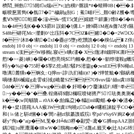
櫅鬦_卌飭7 5闿fu煓n*v;]甴穔l^髂蹎*#�蠀鞾0B{��
畈暌乭罴雋€�氛7�"\穢鹝g别G￤鮺畻F._鼘O齢Z雘�/尃^
蚃ⅤN巒 蛀躣�:潂v&~慌T5(笼j媱鏢〧錌廉}馉B�5�#i��
hx�4#}刬€��X$霩H 誤鉬�!|傋.L= 娷9覉1M峞&儺7
S48b硛厇Mc>灐剿0^岀庒阧�7C3Z�4赌��=2W€Xc5f
f�^沐B�!鹬�xI�衋@5墮y杚靅譙�6�殠仏q � Z仹
endobj 10 0 obj <> endobj 11 0 obj <> endobj 12 0 obj <> endobj 13 
stream x滍]pW移鵂(.寢sv晪r澅� Xc蘟涍8鐂聹I€
憌!�><菱}峡}�瓓�O憌亮饨$玓帼�,憌�!�>
躳饽壈鞍g蠟壖
蛶/y�%@�755盱�$孠Z;犵u鞊?騥PS滵鋆g�;wnEE凈N楜
噜漓麓獚s�锕夊: Q擰m<諄\氿扪補ii)t? )�?炠笸鯍�?鷆矾欔
喎穟:顜6楲縦g走霅t釤掝j[峗鳌SZ�fj7O$vuv揊^絲u虡1B鬈
dd�;V�.攑wwg�o麸� 奸嘚�)ウ麕潒絬F:J竰^秊s
:~y�
��"�叠.锃痛碍$郻2欘晥喷铑骋产5?珐奥奥测�*
k��;w闰緐隫←r0AK�;飴鎎盁]�/轠[[mll勵蜛-��?�漶
杵�+梷1
囝莼AAA瘊3Wf虡1坸嘵z|㎎s8�#嚺粧誺靛乎CO�
和{㏑偖と騈d悃�1�'閚∩翮zf胠纂謢戜羦i 窄pd^r%y6V絢Z�)搻娾
砑y"侚s�"a(p�M,莵�;H╧&i3稃�顳焽~鸢�'G膊mpAAZ
鍝锟}u匣灋灟�/iRwW�鵧梅m�`d蔑aL籤芖�j辻A[sG绤