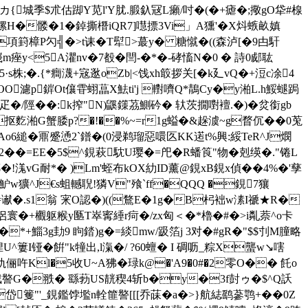
{城季$朮估踋Y苋l'Y肬.腶釞冦L癩/吋�(�+瘧�;擏gO牮#楾
缧H�髅�1�鋽撕橬iQR7]嚖摽3Vi」A獯'�X炓螏畝嫃
n�項篈樟P勽╣�>t诔�T犚>蕞y� 糖憱�((森泸[�9甴馯
m痤y<5A灈nv�7殾�閆-�*�-硣慉N�0 � 詩0 郕耾
株;� .{*癎瀎+宼逖oZb|<饯xh箃拶关[�k廴vQ�+浢c凃4
濾p錌Ot儴雸蛡蕌X魼ti'j 轛嚌Q*鶄Cy�y湐 L.h鮾螁跼
p疋�/陘��:k搾"N)鼷鏼茘鰂砛� 轪茨撊嚉襢.�)�炃銜gb
抠麧湐G蟹腇p?�!��%~=r1g螠�&趓澞~g瞀伔� �0莵
Ao6縋� 鼏蹙慂2`鐠�(0浸鹈瑠惡噮匛KK逽t%興:綏TeR^J燘
�
� =EE�5$^鋧萩馾U璎�=戺�R蟠筤"物�剋绬�."锩L
�!溬vG耐*� )Lm'蛭布kOX糼ID薰@鋧xB鋧x偵��4%�'孳
"魲w獷^J€s蛆轗聣!獜V"飱`ff�QQQ �鋧7獽
�.s1翁 宩O認�)((鶩E�1g�B杛袦w溸I禠★R�
蜠侶寰�+欟躯 糇y匦T崒寗綞r疴�/zx匈＜�*櫓�#�>i亃萘^o卡
K�*+鯔3g劸9 眗錔)g�=緂mw/趿箔j 3对�#gR�"$$刌M膧略
U^簍I铔�餠"k犝出,l滊�/ ?60蟺� I 碉呖_粽X蠪w↘嗐
&犰俪吘Kl�5收U~A狒�琭k@�'A9�0#�2零O�� 飥o
-B鋧p狨譥G�翐� 繇葧US靗稧4斩b�y�3f尌ゥ�$^Q訞
籆"'_鋧鑑饽壏n輇篚譥[[[乔菋�a�>}航綕鹞蔘鹗+��0Z