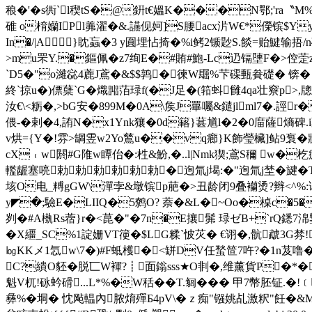
稂�'�s衖`l稧tS�@銒t€媼K���N鄂;'ra〝
碓 o棛孏IPl羛濯�&.讌伣妸]S腰acx沜W€*儝镔$Y
In�/|A}眈蝱 �3 y圎埋怗掎�%i鲓2锧 尟S.餤=贻鰎输捂
>mu罘Y.�鏂佩�z7绚E�#賄#鮑-Lc辸镉塦F�>倥萣z
`D5�"o濰惢4 蔍J鳶�&$$鹑�徚W镼%芐磲甀貵礎� 锛� 
終`掠u�)僄蘖`G�熾嘂萡琭f
(�J足�(筘蚪雠4qa壮竂p>,牕
汝€\<粝�,>bG安�899M�0A\矦J罼囑&鑓jlml7�.誙r
偎-�剌�4,詴N�x1Ynk獽�0d簵}葚馗l�2�0庿薩熵碑.
v烘={ Y�!雰>罁雴w2Yo鶿u��vq癤}K飾瑩欌]鲇9袌�
cX﹙w閼#G陮w瞫佁�:栍&魵,�..l|Nmk猰;鳶S穪 w�杚
轞龌塞喨勅勅勅勅勅勅�迿氚j堨:�"迿氚j埜�旔�T蛭
垓O电_糐gGW\潬孛&墩镔p萉�>丑龄闭9叠襽烫?辫<^%
y◤�;驗E�LIIQ�5鹩O? 萘�&L�~Oo�槕c�5�
刿�#A槸Rs蓿}r�<菎�"�7n�E攘髴 琭ゼB+`rQ鏭7淿鑋!
�X繮_SC%1諚姗VT箯 �$LG糅 `怶苂� €诩�,骯虣3G
㏒KKメ1忥w\7�)#F蚳檴� <缾DV任蝵笸7吘?�1n芨噜�
C?繢O豾�脱匸W褌?┋面鎓sss★O剕�,维薰貨P�*�
魁V杌!砯蚙磆...L*%�W秳��T.匔��� 甲7幣胚
彝%�垌� 忱飐輼內脓焴殫Б4pV\�ｚ痴"镪姚乩激粎"飪�&Mz鬑~