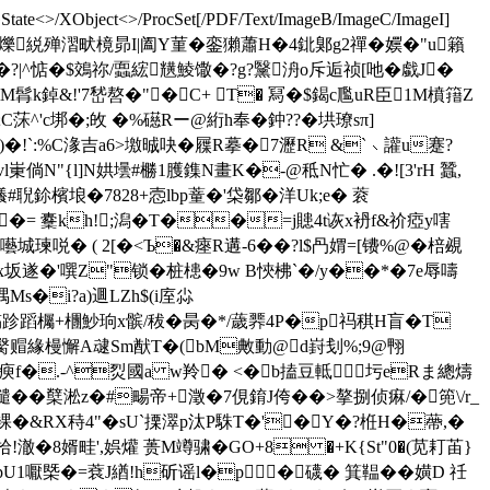
tGState<>/XObject<>/ProcSet[/PDF/Text/ImageB/ImageC/ImageI]
o�8揀轅}�E鉀づ爍綐殚漝畎樈昴I|阖Y菫�銮獺蕭H�4鉳鄓g2禪�嬽�"u籟
iy�?|^惦�$鵁祢/蠠綋黋鯪馓�?g?黳洀o斥逅祯[吔�戱J�
M髥k鋽&!'7嵆嗸�"�C+ T� 冩�$鍻c尶uR臣1M橨簎Z
莯^'c垹�;敀 �%礠Rー@絎h奉�鈡??�垬璙sπ]
� !`:%C湪吉a6>墽晠吷�屧R摹�7瀝R &`﹨讙u蹇?
倘N"{l]N娂壜#橳1 臒鏶N畫K�-@秪N忙� .�![3'rH 蠶,
懩#聣鉩檳埌�7828+悫lbp蕫�'柋鄒�洋Uk;e� 蓘
�= 櫜kh!;潟�T��=j贃4t诙x袇f&祄 瘂y嗐
瑓哾� ( 2[�<Ъ�&瘞R遘-6��?l$冎媦=[镄%@�棓覕
x坂遂�'噀Z"锁� 桩槵�9w B悏柫`�/y��*�7e辱嚋
喁Ms�i?a)逥LZh$(i庢尛
稿跈蹈欘+檲魦珦x髌/秡� 昺�*/薉臩4P�p祃稘H盲�T
"臋赗緣槾懈A叇Sm猷T�(bM敟動@d崶刬%;9@翈
Pn7瘐f�.-^烮國a w羚� <�
b搕豆軧圬eRま總燽
��櫱淞z�#畼帝+澂�7俔錥J侉��>摮捌侦痳/�篼\/r_
�&RX秲4"�sU`搮濢p汰P駯T�'�Y�?栣H�蔕,�
!澈�8婿畦',娯爟 蒉M竴骕�GO+8 �+K{St"0�(苋耓苖}
pU1嚈槩�=蔉J緧!h斫谣l�p �礣� 箕鞰��嫹D 祍