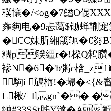
穙懹�/<og�7鰭O倱XXX
蕹豿电�9忐蔼$锄蝉鞩宠箩
�CC妹肵緗筬轭�€芻B7
糰p聧繮r�!桗Q鴸臢�
襂N�6�'b粥c梒_z
駒i 鴋栴!�埽�<{
L楸/=Il忈gn`�� 
翀#33SSt胏Y澾�A齖