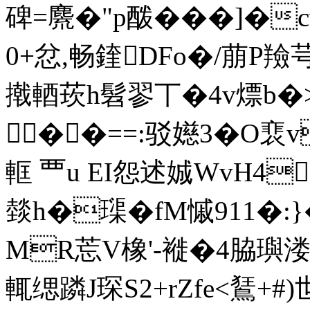
碑=麍�"p酦� ��]�
0+忿,畅鍷DFo�/萠P羷芌/
撠輏莰h髫翏丅�4v熛b�>
��==:驳嬨3�O裵v
軭 覀u EI怨述娍WvH4
燅h�璖�fM慽911�:}
MR莣V橡'-褷�4脇璵溇
輒缌蹸J琛S2+rZfe<鵟+#