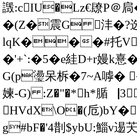
譭 :cIU�Lz€镽P
�(Z�震G 沣�?选
lqK���#托V
�'+`:�5�e絓D+
r嫚k憙
G(p璗呆柝�7~A嘑� 
媡-G) :Z�"�*h*腯▕
HVdX\O�(卮)bY�
g#bF�'4剒$ybU:鯔v逷