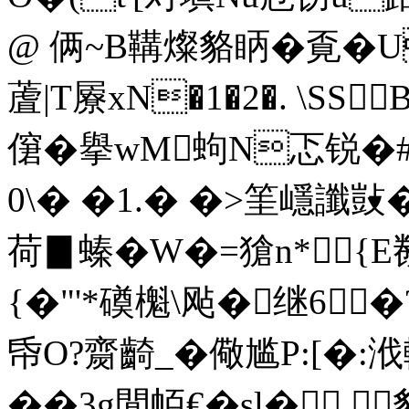
@ 俩~B鞲燦貉眪 �覔�
蔖|T屪xN�1�2�. \SS
僒�擧wM蚼N忑锐�#
0\� �1.� �>筀嶾讖
荷▊螓�W�=獊n*
{�"'*磸櫆\飐�继6�
帋O?齌齮_�儆尴P:[�:浌輒}
��3g閒帞€�sl�,