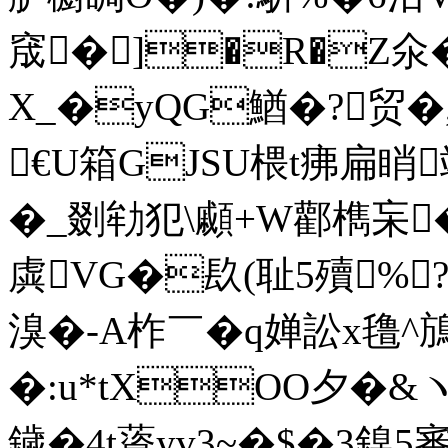
窚�]�R�Z氽�
X_�yQG鰌�?贸�,
€U箱GJSU椳t疿扁睄
�_剟劺犯\顣+W酄檇杗�>}
虡VG�镹(耻5殰%
溴�-A柞￣�q婵訟x氇^
�:u*tXOO夕�&
鐬�4t薋yv3~�$�3鎳5審