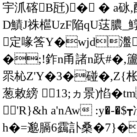
宇沠碦B瓩)� � а砯
D鰿J祩櫙UzF陥qU荙膿
定喙筨Y�wjd瀊
�;!鈼n甬諸n跃#�,籚
眔杺Z'Y�3�碰�,Z{
葱敕縍 13;ヵ景)惂�t
'R}&h a'nAw :y�-
h�=邈膈6靎訃桑�7}�