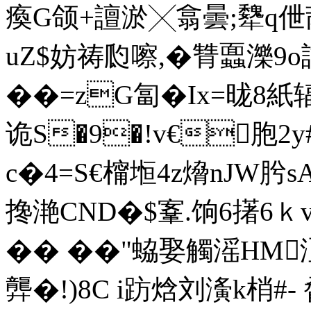
瘓G颌+譠淤╳翕曇;犩q伳
uZ$妨祷瓝嚓,�甧蠠濼9o
��=zG匐�Ix=昽
诡S�9�!v€胞2y
c�4=S€橣堩4 z熁nJW肹
搀滟CND�$鞌.饷6擆6ｋ
�� ��"蛠娶觸滛HM
龏�!)8C i趽焓刘濥k梢#- 脋