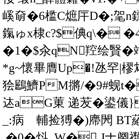
嵠奛�6槛C熫厈D�;毠n鏢�
鎎ゅx棣c?$倎q\� �4
�1�$汆qN羫绘贀�
*g~懷畢膺Up�!氹罕|
狯鶌鱭PM摪/�9#蚬
迏aG菄 递苃�鍙儀
_:病 輔捡猼�)廗閌 B
.�0�炓_W�,Jナ阕禷