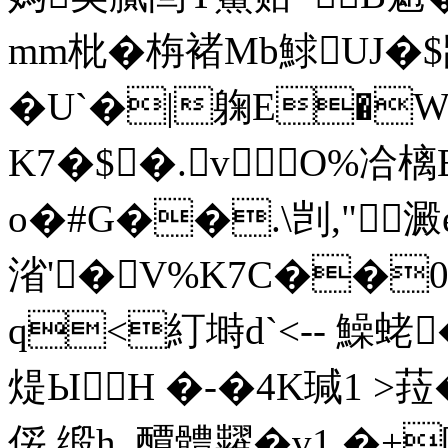
mm枇�栴褚Mb鯄UJ�$
�U`�|躹E�
K7�$�.vO%冾樆E
o�#G��.\剀,"澱
渻'� V%K7C��0
q<糽塒d`<-- 鱢蛯
煶ЫH �-�4K瑊1 >菈�
俀 缎h_醰體糶 �v1.�+