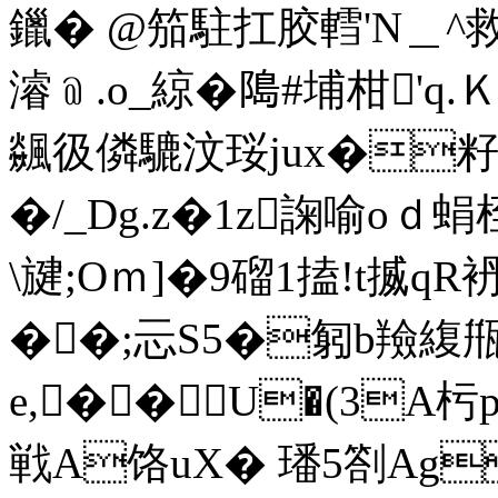
鑞� @笳駐扛胶轌'N＿^救
濬﹫.o_綡�﨩#埔柑'q.
飊彶僯騼汶珱jux�
�/_Dg.z�1z諊喻oｄ蜎桎
\旔;Oｍ]�9磂1搕!t揻qR袇
��;忈S5�匑b羷緮
e,�� U�(3A
戦A饹uX� 璠5劄Ag