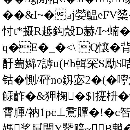
��&I~�⊿j嫈鰛eFV
忖t*摄R趆鈎殼D赫/I~蝻�
q�E�_�<\ Q懹�
酑薥嬵7謼u(Eb輯罙S勵$咭
钴� 惻/砰no釼宓2�(�
觨齚�&狎 椈�$]攓枡�9
霄腪/衲1pc⊥穒贉�!�
c智
媽奖膩閆Y鱀赔~B魈�3q