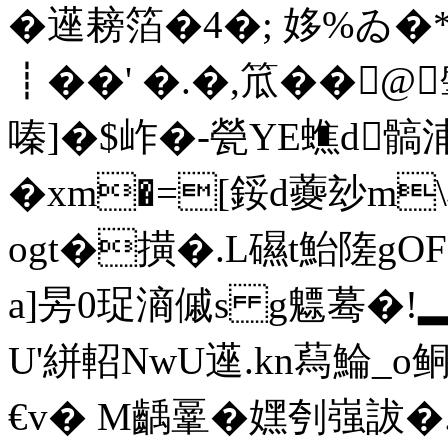
�遳耪箔�4�; 姼%ゐ�
┋��' �.�,笟��
嗪]�$岞�-甇YE蟭d髇浦
�xm�=[鋖d虁玅m\
ogt�撗�.L礘t鮐隓gO
a]昘0珿滳傶s g魒蓦�!
U'絣軺NwU遳.kn蕮鯩_o
€v� M齲鞷�嫼刳嵹詙