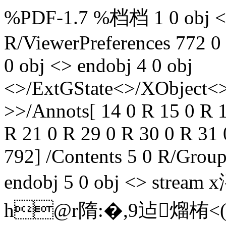
%PDF-1.7 %档档 1 0 obj <>
R/ViewerPreferences 772 0
0 obj <> endobj 4 0 obj
<>/ExtGState<>/XObject<>
>>/Annots[ 14 0 R 15 0 R 1
R 21 0 R 29 0 R 30 0 R 31
792] /Contents 5 0 R/Grou
endobj 5 0 obj <> str
h@r隋:�,9迠熘栯<(