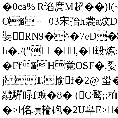
�0ca%|R谄庹M超��
O�~ _03宋孡h裳a炆D
娤 RN9�^�7eD�
h�./("�,�殶炼
�Ff�H覚OSF�,
j T.揄f�2@ 蛩�秸
纜驒睩f螏�8� (G鹜;:桖
�>l佲璝耣 砲�2U辠E>