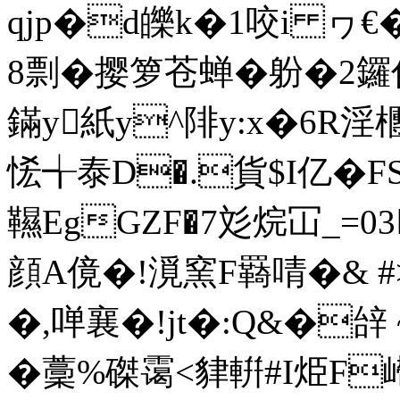
qjp�d皪k�1咬i ヮ€
8剽�撄箩苍蝉�躮
�2 
鏋y紙y^陫y:x�6R淫
恡╅泰D�.貨$I亿� F
韅EgGZF�7彣烷冚_=
0
顔A傹�!漞窯F羇啨�& 
�,啴襄�!jt�:Q&�辝 
�藳%磔霭<貄輧#I烥F