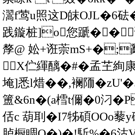
瀥f莺u照这D皌OJL�6砝
践鏇桩]o您蹏��谗#
孷@ 妐+诳萗mS+�;
X伫緷醨�#�孟芏絢
埯]悉l焟 ��,襕陑�zU
簠&6n�(a樰
t儞�0汈�
佸c 葫刵�I7牬碩OOo藜y硶
胪橱睭O�)�!馸%�6沽V9 