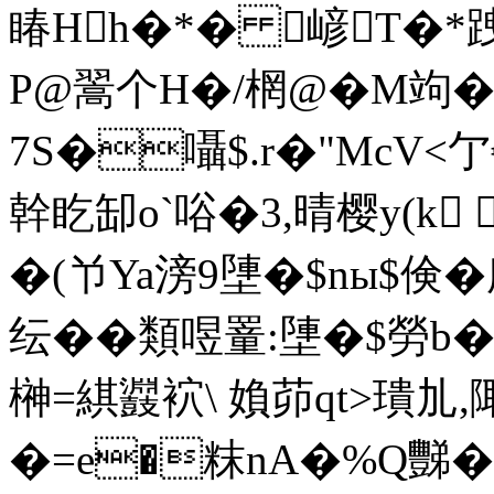
睶Hh�*� 嵃T�*
P@翯个H�/棢@�M竘�
7S�囁$.r�"McV<
幹盵缷o`唂�3,晴樱y(k 
�(兯Ya滂9塦�$nы$倹�
纭�� 類喅罿:塦�$勞
榊=綨鼝袕\ 媍茆qt>璝劜,
�=e�粖nA�%Q豒� 4