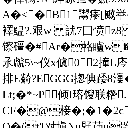
A�<�B1鬻瘆[飉举�
襗鰛?.艰w 訧7囗愤z
镲礓�#Ar�輅矑w� 
氶虤5 \~仪x儢02撞
排E齮?EGGG揔倎踒8濅
Lt;�*~P倾I瑢馊联糣
CF�@椄�;�1�2c
O�(t'[对塡Nu覎苆u