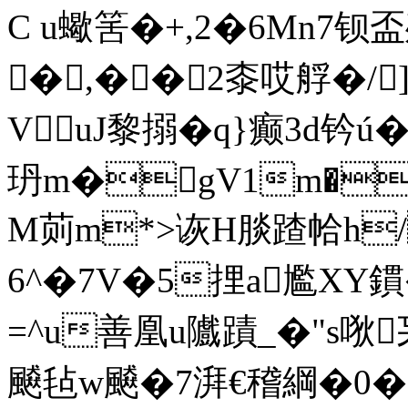
C u蠍筈�+,2�6Mn7钡
�,��2桼哎艀�/
VuJ黎搦�q}癫3d钤ú
玬m�gV1m�
M荝m*>诙H腅蹅帢h
6^�7V�5捚a尷XY鏆
=^u善凰u隵蹟_�"s唙
飇毡w飇�7湃€稽綱�0�9'