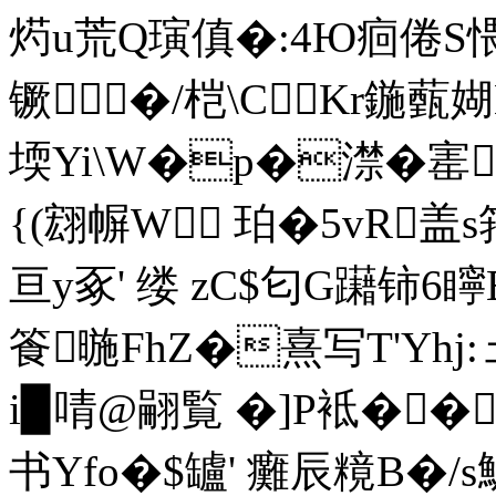
烵u荒Q璌傎�:4Ю痐 倦S愄
镢�/桤\CKr鍦薽媩
堧Yi\W�p�澿�寚1
{(翝幈W 珀�5vR盖
亘y豖' 缕 zC$匂G躤铈6
篒暆FhZ�熹写T'Yhj
i▉啨@翤覧 �]P袛��
书 Yfo�$罏' 癱辰糡B