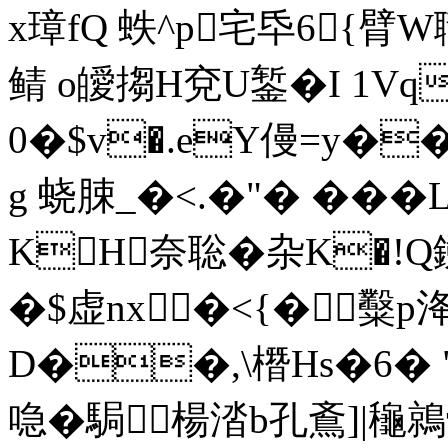
x璋fQ 蛈^p宅氒6{臂W
鲭 o皧搊H兗U錾�I 1V
0�$v�.eY僈=y�
g 蛲脨 _ �<.�"� �
KH奈聡�杂K�!
�$虚nx�<{�糳p洚
D��,\橬Hs�6� 
喼�駶楊涾b孔鴍]|龝鶁骮