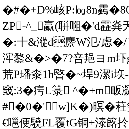
�#�+D%峐P:㏒8n靎�
ZP-^_ 臝(聠唨�' d靃烡
�:十&漎d麖W氾/虑�
浶鍪&�>�7?咅邫ヨm圷g� 
荒P璠桼1h暋�~垾9潔i垁-L
窢:3�疞L箓 ^�+m畈
#�0�' w]K�)暝�
€嗈便驍FL覆tG铜+溙簬 扵�