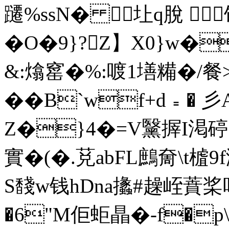
躚%ssN� 圵q脫 
�O�9}?Z】X0}w�
&:熻窰�%:喥1墡糒�/餐 
��B`wf+d﹦
Z�}4�=V黳搱I渇碠
實�(�.莌abFL鷓奝\t樝9f
S馢w钱hDna攭#趮峌蕡桨咕
�6"M佢蚷瞐�-f�p