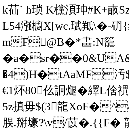
k苮` h琐 K欓湏珅#K+畞
L54漒櫥X[wc.珷羝\�-砃
mF@B�*畵:N籠
�a�sr��0&UA&|
�4)H�tAaMF汚
€1炋80仫詗煺�繹L倽禩
5z搷毋$(3龍XoF�^
脵.掰壕?\v/苡�.{{F�