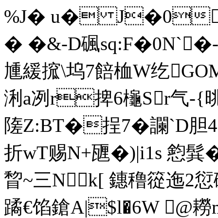
%J� u� J�0
� �&-D碸sq:F�0N`
尰緩搲\坞7餢桖W纥GO
浰a冽r捭6櫷Sr气-{晀
隓Z:BT�挰7�讕`D胆4
折wT赐N+甅�)|i1s 憌髸
睝~三Nk[ 鏸穞篵迤2
蹫€馅鎗A|$l�6W @