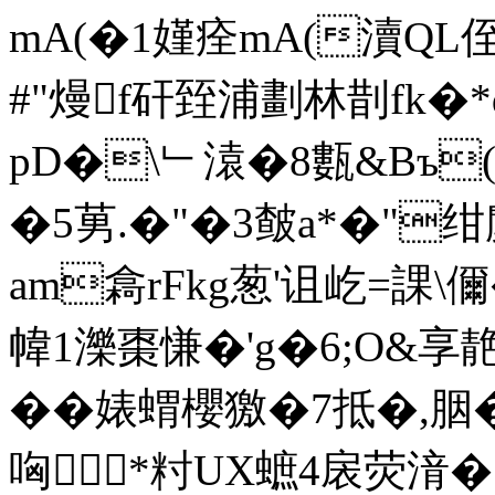
mA(�1嫤痊mA(瀆QL侄
#"熳f矸臸浦劃林剒fk�*di
pD�\﹂溒�8甊&Bъ
�5莮.�"�3皶a*�"绀
am樖rFkg葱'诅屹=課\
幃1濼棗慊�'g�6;O&享靘
��婊蝟櫻獥� 7抵�,
哅*籿UX蟅4扆荧湇�5t