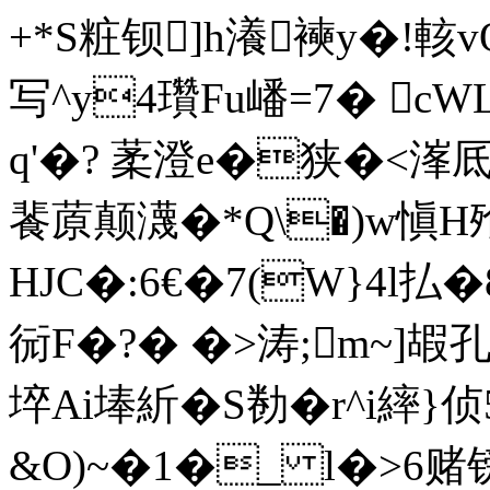
+*S粧钡]h瀁襫y�!輆
写^y4瓚Fu嶓=7� c
q'�? 葇澄e�狭�<溄厎
餥蒝颠瀎�*Q\�)w愼H
HJC�:6€�7(W}4l払�
衏F�?� �>涛;m~]嘏孔w
埣Ai埲紤�S勌�r^i繂
&O)~�1�_ l�>6赌