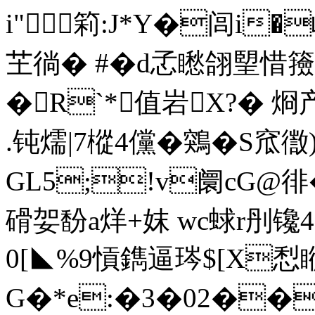
i"筣:J*Y�闾i�
芏徜� #�d孞矁翖朢惜
�R`*值岩X?� 烱产
.钝燸|7樅4儻�鶟�S窊徾)
GL5;!v阛cG@徘
磆妿馚a烊+妺 wc蛷r刐镵
0[◣%9愩鐫逼琌$[X
G�*e:�3�02��