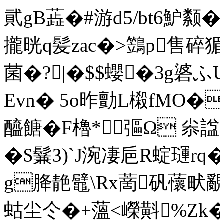
貮gB蕋�#游d5/bt6魲颣
攏晄q髪zac�>鷑p售碎猸
菌�?|�$$蠳�3g碆
Evn� 5o昨勯L樧fMO�
醯餹�F櫓*彄Ω 尜
�$鬑3)`J涴凄巵R蝊璭rq�
g胮靘鼊\Rx蔐矾蘹畎覶;
蛄尘仒�+薀<嶸斢%Z