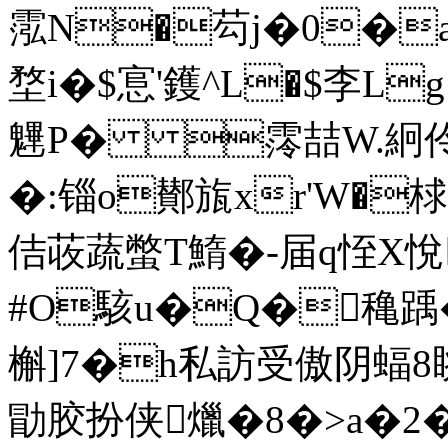
霐N�芶j�0�a淧
堥i�$悹'鑊^L�$李
魓P� 霗喆W.絅伶噤�
�:锱o鄼旊xr'W�
佶荍蔬蟞T鰖�-届q恎X悅
#O駭u�Q�穐踽
槲]7�h私訪受傲阴蝠8
勖胶扮侠爉�8�>a�2�