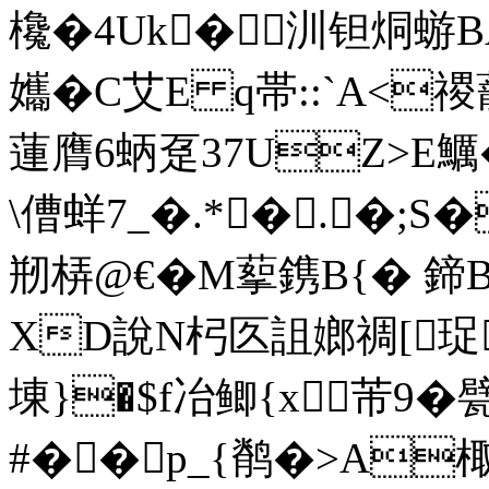
欃�4Uk�汌钽烔蝣B
孈�C艾E q帯::`A<禝
蓮膺6蛃趸37UZ>E鱱�
\傮蛘 7_�.*�.�
剏梇@€�M蒘鎸B{� 鍗
XD說N杛匛詛嫏禂[珿w
埬}�$f冶鲫{x芾9
#��p_{鹡�>A棷