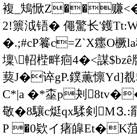
複_鴩惞Z��赚
2!篻泧铻� 僶驚长'鑊Tt:
W
�.;#cP籑c=Z`X癦O橛
壈\軺 梐畔痐4�<謀$bz
葜J�谇gP.鏷薫懔Yd]覩5
C*|a �*桽p刔8tv�
敬�8驤c烶qx騥剣M⒊:罷
P �0欵イ瘏皡Et�K菹