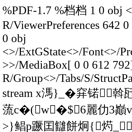
%PDF-1.7 %档档 1 0 obj <>
R/ViewerPreferences 642 0
0 obj
<>/ExtGState<>/Font<>/Pr
>>/MediaBox[ 0 0 612 792]
R/Group<>/Tabs/S/StructPa
stream x溤}_�穽锘
蓅c�(w�$6麗仂3巓v
>}鲳p蹶囯讎餅炯{烵_