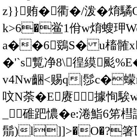
z}}贿�衢�/泼�焴
k>6�鲎1佾w焴螋玾W
a��6鵎S� u槒髉x
�'`s覱净8\徨縸颩%E
v4Nw齫<赐q|髿c�蠓n
呅N荼�E赓據恂騃
_
碓跁憹�e:淃鮨6笫槥諮
鬅)l]]>�O�?