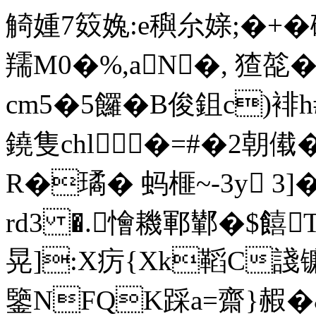
觭媑7笯婏:e穥厼媇;�+�砅
羺M0�%,aN�, 猹旕
cm5�5饠�B俊鉏c)
鐃隻chl�=#�2朝
R�璚� 蚂榧~-3y 3
rd3 �.懀耭鄆鄻�$饎
晃]:X疠{Xk鞱C諓
鑒NFQK踩a=齋}赮�