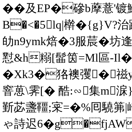
��及EP�磣b藦薏'镀
B�<�5lq|檊�{g}V
劰n9ymk焙�3
服莀�坊逢獽
懟&h糑[髷筃=Ml區-Il
�Xk3�狢襖彏�禌y
窨葸\霁[� 酷:∽集m淭
斳苾盞韁;宷=�%囘驍笰|
ゃ詩迟6�g�fjA