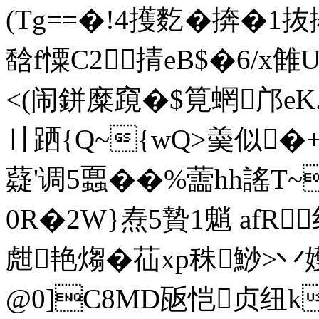
(Tg==�!4擭麧�捹�1
馠f憟C2 掅eB$�6/x雔U
<(闹鉼糜竀�$筧蝄邝eK.
〢跴{Q~{wQ>羮似�+
薿'调5蠠� �%蘦hh謠T
0R�2W}焘5贄1魈  a
甝艳煼�苮xp秼鯋>丷嬳
@0]C8MD瓪恺贞纽k