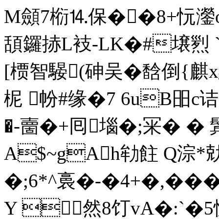
M顩7椼⒕保��8+忨灐
頢鑼捇L衼-LK�#壌煭 `Puc
[槚智騴(砷吴�馠倒{麒x絻3
柅 帉#缘�7 6uB昍
�-夁�+囘堖�;冞� � 鬂
A$~gAh劺飳 Q淙*
�;6*^裛�-�4+�,��
Y 然8饤vA�:`�5