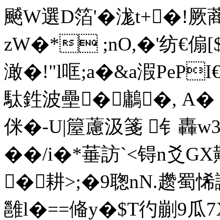
飇W選D箔'�浝t+�!厥
zW�* ;nO,�'纺€傓
澉�!"l哐;a�&a溊PeP
駄鉎波壘�鷛�, A� 
侎�-U|箼藘汲箋 钅轟w3
��/i�*菙訪`<锝n爻GX
�耕>;�9聦nN.趱蜀悕
雝l�==偹y�$T彴剻9瓜7