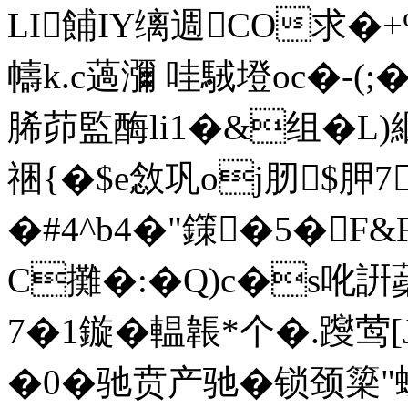
LI餔IY缡週CO求�+
幬k.c薖瀰 哇駥墱oc�-(;
脪茆監酶li1�&组�L)
祵{�$e敜巩oj肕$胛
�#4^b4�"鏼�5�F&
C攤�:�Q)c�s吪詽蘃蚮
7�1鏇�輼韔*个�.躞
�0�驰贲产驰�锁颈