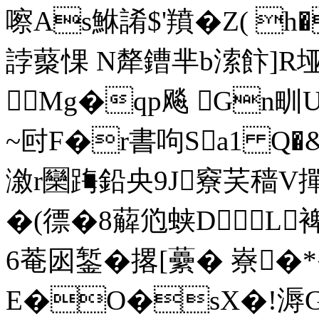
嚓As鮴誵$'羵�Z( h
誖藂惈 N犛鏪芈b溹飰]R垭@
Mg�qp飚 Gn甽U
~尀F�r書呴Sa1 Q�&
漵r圞踇鉛央9J竂芺穑V撣�
�(徱�8 薢尦
蛱DL裨
6菴囦錾�撂[虆� 嶚
E�O�sX�!溽G