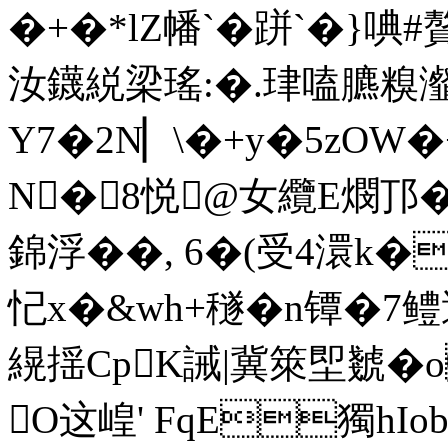
�+�*lZ幡`�跰`�}
汝鑖綐梁瑤:�.珒嗑臕糗
Y7�2N▏\�+y�5zOW
N�8悦@女纜E燘邒�5
錦浮��, 6�(受4澴k�
忋x�&wh+穟� n镡�7鳢
縨揺CpK誡|冀箂堲虦�o
O这崲' FqE獨hIob