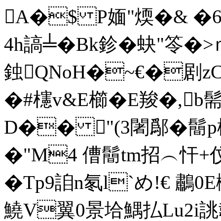
A�$ P媔"煗�& �
4h謞╧�Bk鉁�蚗"笭�
鉵QNoH�~€�剧z
�#櫶v&E櫛�E羧�,b髵
D�� "(3闍鄬� 鬝p
�"M4 傮 鬝tm招︵忓
�Tp9詯n氡l`め!€ 鷫0
鱙V翼0景垥鰅払Lu2i誂