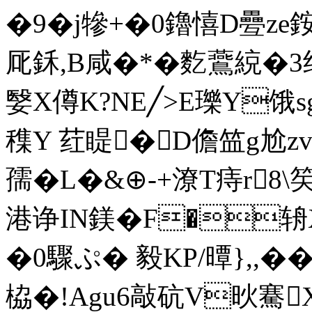
�9�j犙+�0鑥憘D疉ze
厑鉌,B咸�*�麧鷰綂�3绉
嫛X僔K?NE╱>E瓅Y饿s
穕Y 荭睼�D儋笽g尬zv
孺�L�&⊕-+潦T痔r8\
港诤IN鎂�F�辀X
�0驟ぷ� 毅 KP/曋},,�
栛�!Agu6敲砊V炚騫X'