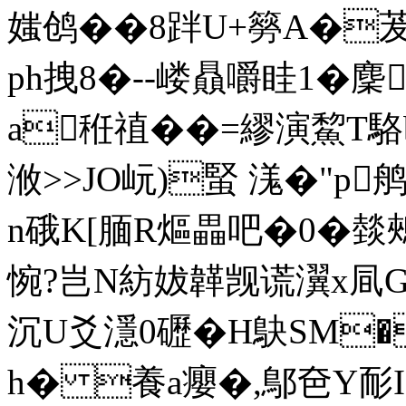
媸鸧��8跘U+簩A�茇
ph拽8�--嵝贔嚼眭1�麇
a秹禃��=繆演鯬T駱
浟>>JO岏)蜸 溬�"p鸼
n硪 K[腼R熰畾吧�0�燅
惋?岂N紡妭韚觊谎瀷x凬Gl
沉U爻濦0礰�H鴃SM
h� 養a癭�,鄥夿Y耏I