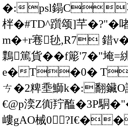
�:psl鎉C栆
柈�#TD^躓颂]芊�?"� 
m�+r寋毜,R7 錯v
鸈篤貨��f簓'7�"埯=
e�T�0� T
ㄘ�2粺埀鰤k�:翻鑶O
€@p湙Z衠羜醢�3P駧�"
嶁gAO械0?I€�