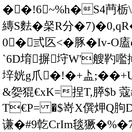
��!6~%h�S4菛栃\"�
縳S麮�梷R分�7)�0,
0�弎匛<�豚�Iv-O
`6D堉摒垨W'艘靮嚂掵�
垶姯g爪�!�+盀;��+
&妴猑€xK=捏T,膵$b 蔻#
T€P= �$嵜X僎炠Q胊D�
谦�#9亁CrIm毯獗�%