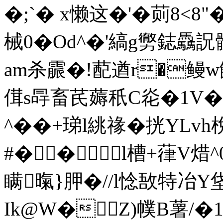
�;`� x懒这�'�荝8< 
械0�Od^�'縞g勶鋕驫詋骪
am杀霢�!蓜遒r�鳗w飩
傇s冔畜芪薅秖C炛�1V�/
^��+珶l絩禒�挄YL
#�� l槽+葎V焟
瞒暣}胛�//l惗敔特冶Y
Ik@W�Z)幞B薯/�