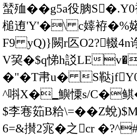
蝅殈��g5a役朒S�.Y
槌迶'Y'�\ c嫴袸�%
F9 yQ)}闕r匛O2?輟4
V巭�$q悌h訤LEv�
�"�T帇u� S鞑jfY
^唞X�▁鱮憟s/C�鲯�
$李寋筎B粭\=��Z蛻
6=&攅2宨�之cr �?^