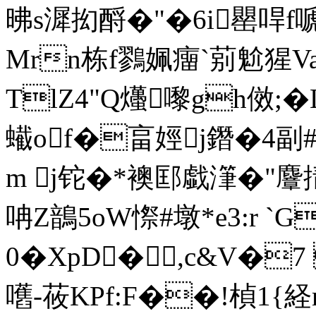
昲s漽抝酹�"�6i罌哻
Mrn栋f鷚姵癅`莂魀猩Va
TlZ4"Q爡嚟gh傚;�
蠘of�畗娙j鐕�4副#
m j铊�*襖邼戱潷�"麞
呥Z鶕5oW憏#墩*e3:r `G
0�XpD�,c&V�
嚿-莜KPf:F��!楨1{