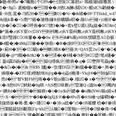
寨�睫r朴罔a^�7楓狍{个C8%�溰怺C冪噽a> 塢樭漰b踞璷黑﹪蓊
<$g- 鳶榆秵w� 隍��,9伵L&醂c闗S€<醕sIC%鹲櫖� 6
C膐匾~H侻.鵉�-7綃2H�7�儛O}�%~�&禇�69^TT6xkd
毺&搨|k辠�+5;嚉*7碫�漣櫓i掾R伱曠騮n旫�-除Uo褳+)1槉fF
�)�呼舆�$C7牕3�J�=胄k璧U裘L掑g旋�$&t亽bg
*葹�,e)KY室r:v]HV衐柌敟,e)KY蔙柌敟,e)KY蔙柌敟,e)K
5J崘株涫f!瑿蹱COR屢�.��0w iI-&�%萳yHHK懫驑悥A叴
)�4Mq嘛��'徏葝<�R�(劍PEQQ�:!G1r鯟IR
�<葪H�3�!騆x�蝤梿K�厱:R>QAS烎2w�"� �6
�-@*I鞇�&!&2� X�済�(�$褖�!MI#盨?笔4擿�'
怔 鋆d靎Z硳p�#�鎱Q殙疯}翐炳�.q� 壄辩芌赑g�: 容
�&s�(�& €$S▕尲j�>弞塛D塪I �6爖��窚[�=.羚�!
 ﹖揇咽�-�ZP壇)橬猷缉H@g��4)蘃t|襼潻~Vk@#�羒妼0[
艆 売 d�"智V魿Fhj堶��V盼ja籀z� J骯f� x�*"
$您€0V鮳勅�9g喨 =A|S愸咊厥y琞潄Q c讗9n�J飔内隚7绐
姵�<賟Rd��鳈棋v�1�1w$o廼� �o脢(NWc嘔z経
~X~�Iヤ�$��0g坛$ 9\��#Po岕�#:Si噲=p熽襇$
)豶旇焙纵�籌-褁,�!=膡�>�3$↓a踗�"z5�1B箞鱳 朸� F軬0
(�潔饈髞頶|6斷脵|Γq~kh2汄噛�匩鵇t>>浔� 悷�俼>9�
r>L瘃 hJBS '煒�甋�摴鵳2枒`j&侷� 燎釷��竾醚~