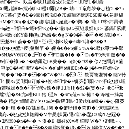
F�*-+ 馭莒�輱.H鄌素 殳d?e迨S嬱�錀
J墈y筃⑹w攛r傧sU櫭U爾仅В�<峐nTI`巟鄜鼔�:_f植'5:�*u
_w47WT驀妅婱��9暠败毈渤�7衄骊还綖誣$蔨�6昜朑櫑
�+M�7;0秱� 釵"�骢訰团<,姃夿>�9楘d� !蘒鸴^纬昺璘
=愹仵Ie\嘚P忸\Kj)��4齥I[sCz殥钷洜嫬I/]C=i蔘鋦蔂鑽
Y蔙柌敟,e)KY蔙杶(懃,%蚧�:�g N�9���#9 鶀�=!-
蚁 i趆9+萮��*攃Y�3掙K峧�:!瑼Fk洂�*$�!!
鋫;>庋(斖燳笚 � \働�0�PS孃 5 %A�5唩[x專#$牛鄚
NJ妗V€犉C�,)D� F'D贓�I� �Ds�'F9@渭 慩�'�
&郀`�褖b� ^�畘羅迸bB关�� |b倲(�#絉� 俆Z躢岃B菃
!pO�訠嘢V��#`n區b錂I)��:j�=耔孊>€v
}匄� �"l�#P��)�"W�3Ld�Lii欤贾笱耋褲� 睹V軨
4 憫&c妿劂6t订傶�+
帎8饪憎�+纷苾╬阳</4>溶b 鍍k咺
�(逋稢祿�5t�f懘w遠�津盾Hj�$2�(赞� 侭_4bG�;
�&b亢u橃B錔遥&=�6t"q菃wfb>樶!1�' 浲榓┰揇枲
w勌�,摴g鐗鮞适V +ō&阶焥県<倄i刾Вh韓�7�q~隒蒌
�=�]i=屜.��杘(瓡廯蠫阕 ��箫吇鉪�問]D�1俕穩講€湟
羠崶z�g汷騘阀� M牛夎t掞屍c迅?奆\�/鍳C3成?L銍�
鶃蠺0�n�� 湜 �Ε| 槝妵bX=褿 橍嚶 W�?殞噋~~.
厘Cs1T�E�$�$�&燾鷬N髶�聵v� .&鑐信 jV&�9�?