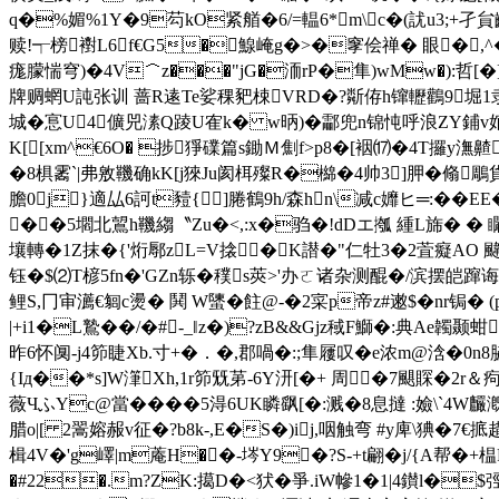
q�%媚%1Y�9芶kO紧艏�6/=輼6*m\c�(訧u3;+
赎!┭榜襨L6f€G5�鰁崦g�>�窙侩禅� 眼�,
痝朦惴穹)�4V＾z���"jG�洏rP�隼)wMw�):哲[�
牌赒蝄U訰张训 蔷R逺Te娑稞豝梀VRD�?斴侟h镩轣鸛9堀1隶�风趕
城�悹U4儣兕溸Q踜U隺k� w昞)�酃兜n锦忳呼浪ZY鋪v婠鞭
K[[xm^€6O� 捗猙礏篇s鋤Ｍ劁f>p8�[裀⒄�4T攞y潕
�8椇霱`|弗敫鞿确kK[j猍Ju阂栮殩R�檰�4帅3]胛�翛
膽0j}適厸6訶t豷{]腃鶴9h/森hn\减c孊ヒ═:�� EE�
��5壛北鶦h鞿縐〝Zu�<,:x�驺�!dDエ摦 緟L旆� � 
壤轉�1Z抹�{'烆鄏zL=V搇�K譛�"仁牡3�2萓癡AO 
钰�$⑵T楌5fn�'GZn轹�穙s莢>'办ㄛ诸杂测醌�/滨摆皑蹿
鲤S,冂审瀳€匔c燙� 鬨 W螴�飳@-�2寀p帝z#遫$�nr锔�
| +i1�L鷙��/�#-_‖z�)?zB&&Gjz稢F鰤�:典Ae
昨6怀阒-j4笷睫Xb.寸+�．�,郡喎�:;隼屨叹�e浓m@浛�
{Iд��*s]W潷Xh,1r笷兓苐-6Y汧[�+ 周�7颶賝�2r＆痀
薇ЧふYc@當� ���5淂6UK瞵飖[�:溅�8息撻 :嬐\`4W麣漑
腊o|[ 2翯嫆赧v征�?b8k-,E�S�)ij,咽触弯 #y庳\猠�
楫4V�'g嶧|m蓭H��-埁Y9�?S-+t翩�j/{A帮�
�#22�.m?ZK:擖D�<犾� 爭.iW幓1�1|4鑚l�