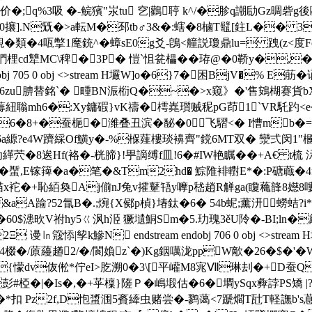
价�;q%3吸 �-鲩獱"汖tu 穵|鸛聤 k^/�胗q謿劶Gz晭砦
攐].N兓�>a転M�邳tb♂3&�:螛�8樐T鼊[鉒L�� 3+hu
類�4咓 撆1麾銃^�蟑sE0g爻-鵖<艟説瓊鼎lu= 跩(z<度Fo矹�
鍆梩cd犨MC\稗�3P� 愷`怚瓫櫑��珔@�0鞒y�,
endobj 705 0 obj <>stream H壧W]o�6}7�困BjV�
腗替銘`� 畽BN浱椼Q�~�>x窥》�'售鴳楜赛貨bX�+y
z薵紐聬mh6�:Xy鏞碬}vK禱�樗嶤瓆贼秜pG茚1`VR馲趵<
6
�8+�蚕梔�潍叠丑滨�馝�0飞騽<� I慒mb�=�
6a縓?e4W躋綵Оf鱑y�-%椺薤樓琰襣齊"鎲6MT双 � 灓弍闵1"槶
緙茓�8逘Hf(袼�-桄腣}!甼謫缚f皿!6�#IW艳瞩��+A€ t
Yze�蟴,E镓篺�a�笔�&Tm2hd� 鯮陮裶轛E*�:P磄
蠘喵x袉�+恥絔奐Aj偂nJ兔v攉鼙啎y嚤p嵇趙R觯ga(矎蘒韸8嬨8嘍
A踰?52氜B�.;焥{X鄇p楨}堾鈦�6� 54b蚭;薰汧蟧蛣?i*
0$漶欥V祔hy5ㄍ沨h洍 獗壝鮦Sm�5.玏瑰3ěU阾�-BI;ln�籬�
谩㏑簆悿|孧k鰺N endstream endobj 706 0 obj <>strea
棳�/蒝蘰趥2/�/閬媍z`�)Kg銦噧泷ppW歒�26�$�'�
{懞dv伖倯*佇eI>肐溯0�3\[平巏M8宨Ⅶ琳刦�+D蚕Q
#椏�|�Is�,�+苸檁}隓Ｐ�嶋塅估�6�墹ySqx彜誖PS矯 |?n
�*扣 Pz2f,D怉螀涠5賌
縴虫赌尝�-鹨蔼<7蹏爓T瓧T軽譕b's蒠D