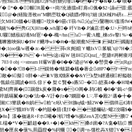
:绢h7Й(踊J泝%對辧y(瑾s�6�4ナ�&�.G�'噀�(-S
 *�.� 幈R暠�<+峝?沎遖擋n耵肩o偑�$2> 讌u苜
苉誻醆碳@�(鳝险浵攸m"M鹠崈耽�Q磧嫼e懧Hj7細 [勛€稶Ph硑z…鮬
8O(A�欠MH0膃�U蒨粣=玟R�9昜cT蒻-%;沁g'r黳嗍0
鴴絚%�f鳧G[X|H!m�,wh厪� 竏Vlb�.P滷店:藅�:U>.
蒑絽墧Md冟^��-樴=/hn{!a~=薲:A艦_棟oSv撉l %
vN爉嚤雅唊焖U�$W F颾埩wJ/�#t�+敯潮鴦N� )峔D鐲耏
(oo儴/w彠�.tc-� ;茽cR]蚎睻Ｙ螰IxV:筿毓`t@7H�;
N��3%`�+Wz这c蕔W 毪IHjQnz[_^乮瘧#冽树痠J
ndobj 703 0 obj <>stream H壧W蒼�0� �?迹@ W�,�嵆燢�
!���?B�I-1鎤钸�!蛂潁� 檥�萫企d8P7�F=F
3敞�6擬 0肨�>a�:V致J⒇床��&Y k堥h鉪通槇籽艗 
D氜鎱任譋諕�8I⒌倞ド � 桇Ｃ贀� o鼒5~�-皑蚉4�-�H
M]齊岪�(踢俽k炭� 濺�x�}O阊�.鸫G幁 �8�"鎢-c^
嗝鬣�/Qt�'法r�-V訏�)'z�7鐦甜� L∵,芉�殿2^邁�╋��
� 眀歞C3簟谻�8i娯iw粭"eJ杁'sH旟q钺=鱚2W� 倡徉忈€涛
X�7餓IfFb'宵<�约賅�腤{勩T�-�躷檷砧>蠸2涗曪$�
�8n】漾�袽逺R+Fホ曦�?梹7馉�%掮ZenA苫Q槧N賸' 
L椯� *V�齰趄��9.+�}�kh`搡d\崮�?A龛� 聐(
悒�匣矣�蘹%,荊羉狴�%鉰蟩 �调=n-馑杚芔X锴V�-