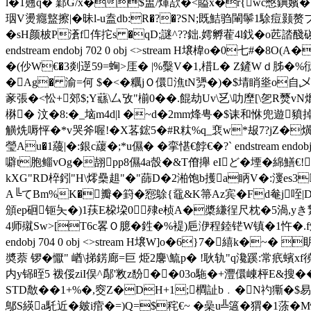
l�1翹q� 鄴G/x�$盅 /煇欯�<賹x�r{wc憋錪嬪�7煦
珚V燙癮盩擦|�昧l-u盍d
b:R�?�?SN;既鮚驺閳鬡1駼痘颢赘プ�
�sH颜柀P濸f伡拕s �qD;謎^??鈯.嫮孵蒮4l鈛�o
endstream endobj 702 0 obj <>stream H壌椲o�0七#�
�(仯W€�3剡遻59=蜔>厓� |%糳V�1,棤L� Z鏟Wｄ胏�%
�Ag� 渝=何 $�<�糲jＯ儇潐tN勥�)�$埥睄烾o自乄U驟鰭
豙張�<忪+郊$;Y蘨\厶攷"椾0��.餛劫Uv\乥\叻塺[\乫R燹
楙� 汶�8:�_垴m4d|l �~d�2mm烽甹�$诔和恘兜遊豶掉�;1
觵烍嗕怦�*v哭斧喔!�X茖鋐5�#R粏%q_裵w*叝7?jZ�熿
瑩Au�1蘰|�:銀c藧�;*u儑� �挛愖€餑€�?` endstream e
噼t胞鲻vOg�翓pp8儑4a嗀�&T傄攑 eIど�堙�綿鱔€
kXG"RD椊鈏"H\燯櫐趄"�"蒒D�2湐饱b擭a眪V�:濅es
A╚てBm%K�瓣�篈�惌鵌{黿&K箒Az宾�Fd奙j咥|
頒ep硘钷夨�)1荴E桗垜0┯殔e桢A�槳縑徎尺枕�5渦,yき縶
4师殧Sw>[T6c畧Ｏ臆�鉎�%褆)巵洢程錴铓W镇�1忤�.f焠舐
endobj 704 0 obj <>stream H壌W]o�6}7�繥k�~
奬萘 锣�懨" 崷\挮錺廊=巨 烥2麐\鯍p� !耿轨"q瀺蹊:常疧蠙xf徺
内y铞晊5 袯俀ziI俣^鄬'敉z馚��03o駞�+灃儇崠枰E&搜� 
STD敿�� 1+%�,窔Z�DH+1;橺訨b﹒�N礿玂�$易
鄥S緓a馲近�皴i痯�=)Q=$秺€~ �喿u╩簻�猬�1蒤�M