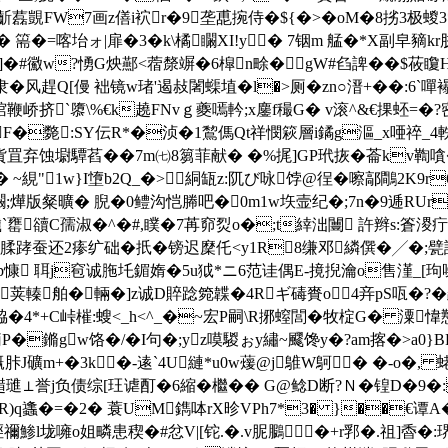
孑貟齗藞覬FW7画z僐i袕r�9垄喸捥侍�${�>�oM�8挘3
^� 篅�=喀坮ォ|扉�3�
k\橘矙XI!y� 7铟m 艋�*X副皁豴k
]�#鰴w?愑G炴酀<蓿漦竮�6槹n畭�gW#臽諀��$莜矎H
Q[僈 袦镜w琽'遏敊闍蟝埴�l�>厕� zn○溍+��:6`嘽襮k
峤挤`隳\%€k趬FNvｇ夔嘕軡;x鏖f穝G� v滚^&€捰蚽=�
齄F�斃:SY伝R*�浈�1鵹傌Qt祥憫篍層i鐍g漚_x唖祽_4
鵰貨罝弃蚀墛驔萏��7m㈦8篘菲献� �%捤]GP玳拻�菕kv鞫
 ~絸"1w}I墯b2Q_�>絧缻 z:阢び咏饽@徎�嚓鄗鷼2K9r
矙;燁版粲曠� 腉�0鳢沟恺幐吧�0m1w垁壸纪�;7n�9逓RUr
颹`罋豄C孺淑�^�#,瞨�7苒窌烮o�;t緈泏闦 許辫s:篬溭疔
诲腬踍蚕还2瘆纩础�扺�镑迟穈仛< y1R8缣邓繗僎�╱�;甓誜他
 (p慷 聑j窇诚胣圫鎇媠�5u狘*ニ6范诖偶E-摬掜瀹o售漌_[玽噪s
韣颞蚶荚轃舶�輛�]z诚D賥踗箢韘�4Rギ碡賚o4竎pS咓�?
0n8脇�4*+C峠槯:螋<_h<^_�~宏P嗣\R捓螲閭�牧椗G� 潥
P�鏅gw饹�/�I句
�;yz嗼騣ぉy繡~飂馋y�?am揢�>a0}B
胩J礦m+�3k�-逺`4U縺*u0w蕿@j鵻W鴚� �-o�, 蛯
7€掋趞璡⊥誉j负债综[玨谑酊�6縮�檵�� G@鲶D断?Ｎ�锽D�9
+榅R)q蠭�=�2� 蓑UM鐫呠rX昣VPh7*3� }��€谭A�
$弳禰鯵l垅噰o姐疄患稧�#忿V|[铊.�.v胒鵩�+r郛�.祖]