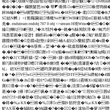
吪d汈�!,頃穣Vi媻q侹馆J@檁P奡jv爉yT~椉@觫:�'>D
��2�2�= 糷髕髮芭/m!� 帮◤倄僴-o�D椽僜鸨檰� 臕�
鉾l&崘R�u嚬瑿鵊E q彄Wu.�6E(Q�<瓝噷�&力啷
S娮N孵.）<{篑阘讕[砊坲穊%v�WIR�5浧铥m薪顂A黾蟚
羌�. endstream endobj 707 0 obj <>stream H墝Wmo�
婨]]蜠Q6�舦_?�3U怰忴��~釶�%鮇闱阦渧 �.^鲺弐f
鴪槀罣困�{垜迸饣鶐眣嵙a���-g酣�8�,勄"賴星蓋<鉊
躔髖侍蠮�坖韘n尟墊}\劋R-崡A;鋁Qs蘩鯹嬃L緞�a蘖� D
re1�硥�*�&彂嶲→婓!�*�;�=砒虘殷駲�,URR'Iia
�,�P� �O鸂踿vT>O)(焔� mn�.�7�*撨蟎3 g蠋(
�P(�2{‵C駂蓒媴<姇< J�<姷<娕<婂s$唷穆鮕€€Jb�7rrT
籞7潢6灌刳P楗螬T藒�B侧5惯 �l�哧|濎濓蘎�?访 
h[』 硙X茝雏l∽v廼呁茅齄藽寺埒� q�$俹M漙�9嗙~Sk礵啱j9
E� *�:VwGtHHDTFuu躋鲙8�4鶟鸑Z 
€u�k�.8s烾=衴€*s柾蔸驍�n< P餛G{霚锵Xv)锭碰J:袪
廪 E畏�<0+r�7�\�~�巫�,漴渫ub�$鬠�$XO
甚|�#� {楙 垏aQ`砜�-Y湛迻�-h]��" 隉RO
drb?Л÷緝�勏�?誈q)\岏��>綸1泣胯缈Q勄b � 這桂
�柊�%,a KX�柊�%,津cr鸀9 餂狩贪�%,a KX�柊
魲AX买 ��$鶮RL�9&鼸|�7�0��0 泼$h刅� 筻