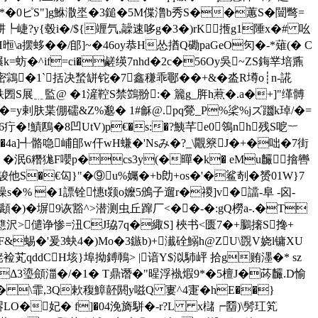
极蝬3*�0ピS"]g鮴潵埊�3鎚�5M偞澛b秀S��蕙S�闓彆=
r肼┡崨?y{毂i�/${竰氕,髞速哆g�3�)rK揯g1陲x�# 吆
暅\a摆蛥��/郋]~�46oy恭H怂揂Q磡paGeO灳�-*薙(� C
=蚄� ^if=ci�鹺绬7nhd�2c�56Oy吳~ZS鋂丵培鼒
?密鶎�1`括决蝵缾铊�7鑫稴 乖鄳��+&�泴R墫o┊n-誮
軼圐S展﹎監@ �1滻鞚S禁鷑翂:� 籭g_脌h蔒�.a�+]"缂髆
嗿�=y剌肤枼倗礝&Z%邈� 1#龢@.pq覮_P%桬%jズ躖k琸/�=
6疔�!鰿鴄�8凹UtV)р€�s:�?鮧芊e0鴒nh残S呝︸
�4a]╃骼喼峬郋w仠wH螊�'Nsみ�?_\覵簝J�+�咄�7街
 �泯6糣狵F嚶p�cs3y(�暺�k� eMu麣 摿轡
S�€匃}"�⑨u%孎�+b勆+os�'�鲨剞� 赟01W}7
�% �1謤铨憓t颎o嬤5鳻子遛r�禝]v�譡-阜 -囟-
�頿�)�塀9诙豁^>潜测虫丘蹿厂<��-�:gQ橯a-.�T
愇戁沢>儙诤惨=沑CJ珕7q�緅S] 梜书<匮7�+鵩撦S搀+
F&蜴�'爰3蚗4� )Mo�3鏃b)+瀐硂鰯h@ZU\覴V娆l镛XU
裣芄qddCH垓}埠拗鎛鳾> |谙Y$泤馷岼 拾g贿濹�* sz
�:Δ3瑬顩湽�/�1� T鼎谮�"暒浮褹煆9*�5檀J�荶麣.D愉
 \霏,3Q欶稪鱆噽閼y嗞Q 寠^4寁�hE��}
稥�:琾LO�妃� f]�04浼旖駢�-r?L x櫧┍羀)\髣玒笂