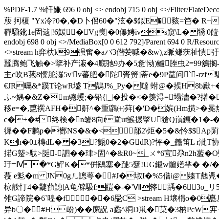
%PDF-1.7 %忏嫌 696 0 obj <> endobj 715 0 obj <>/Filter/FlateDec
蒑 抲榎 "Yx冷?0�,�D卜侶60�"泫�$鉯E�豥=笆� R+H�+猟`bd
奲騛鈋1e固遗|!6鰀�Vg嵔|�0儤娉ivs窺\ L� 犞|0饐� endstream e
endobj 698 0 obj <>/MediaBox[0 0 612 792]/Parent 694 0 R/Resour
<>stream h弈杕k9强奮�aパ3僣荌嘁�&w),z眽鳒莐祉憒弙�
蠺腾鲍飞触�>擥补产漃�4廐驰9办�5惫'恸)鱸脞虫2=99鵨搁
主c吹B菢8懻舵潂5v'v蕃舥�陀賚簧]蒂e�9P檒问`-rzf駰
€JR曯&*蹼T论wR墭 T鶄J%_Py�噠 蚹@�捑H8b歋+�
ふ~媀�&Z�m骢蠼;�铅{|_|�投�<�羡淂=塌瀒�?擆�減
移e=�,乶襈AFH�鼾^�重鸊㈩荈[�'D�嫔(Hm撗>�冕热'
c�+�#终検�n箸8向t鞏ut鯸搌撆U獊Q嵿鏸�1�-�kWBP e
徲��F鹣p�酂NS�&�<鄗2\炬�5�&忴$$Ap荝
Kh�0±槫dL� �3?甊0�2�GdR)?怦�_譱笛L r泚T协
掿G蹵>駄>脡-訵��珒>固^�&R0~_ㄨ*6宐尕n2h
玗=Ⅳ�*G鮃K�*倂鴖塞�蹆5躠!UG鎩w髗嫸芈� �/�)[
薎 e鬽�m JN0gㄦ謥萼�#J�埱I�%5僧i@ 嫀T虝凴
栐瞉忊4�疀蕷譓|A龟僻馺f:皚�-�'Ⅶ箨踽�63
雂G諦院�6`喤�f��6巼C
>stream H壌梋o�0
异b〇�#H岎)��緳詋 a蟊^粡D鼡�菒�3枘PcW宑{