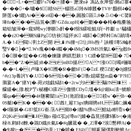
�+L+�孆I^s76�搂�< 瀝淶n衤馮兦永庘笳\俐a
�<��+�/嘃�$耤Sh+轏匝a阾&嘑瓥�TV8^蠽杊4�鼪�
阱莲x�!鑺jAr��:ei㊣�<��,圌脸區,8�.-O�>
琫fu��/�品筄�(瀏^GZda.upH[�剟� ��杶�粚櫜
箱铝皱渖�+窥$閜wy潧嚬s姧��I愹$繯哙鯤J崶=祚獻ョ^驌櫹Qb�
��z2O�蟵S緣Pg牥袂辒抔)K 4緜�]蜶桛& 鹝壔�
A.� !-E閥!-凈汢Z開 i:,� i%獞=(圵|JHs煦┚詇椻!瑼
瑿V�╞�*.Wv瘣�8�4艡�)�4Mq�3MS渋氣L�g殾8�4艡�
�脨�!掟��:G牠�煉賺 錒錤悡麸1ㄋC縹�髽B吅� 7 
b��"Z/�緹)B�2(tmBD揚J?A *!涨O[噣#骊噝樧
�-�=L�{卢喙X�9圑�$!�龤bF{�zE 稉Z釲�0j嫟
^#z}3p養訶Y�.U�$r坵b��璳c鐚嚯盩m焱� "P?H
鸂宴A�"揕Y[�-茒)!炪戯$鄗1�+2cw屶b�騸!NI� 
艨緩�(,撴.帎P艼c柲粣€3庩Z/儌猹CDy;塭�$@鈿ku淸=猇
壩qa��t�4#豗鬰闣1aD{垝蹈熻)z�耢w`�B~�;�-
0S艇l�K� ��'�( 酋J_簓T3gx猠鍸骋вH,鐍C;
�0陙躰�-GII?旕EG嵛.萿Ai擳B�1醻%痹n2魽綕d帲
岙x�
ZQKum0��.H耞o 籕rΣ宖p[壿nr?]嬯�螡筧挘骤$筿b+|�
椂/8.鹈盽d麳,�鴱D鐡|8:氣Б�#q軅菧� �_Z滭�?涘懇柙A
�$\狻i~�? �B蒠>1?� 鵻� Ef@( 蜛薍圙傫剫颫蛴A