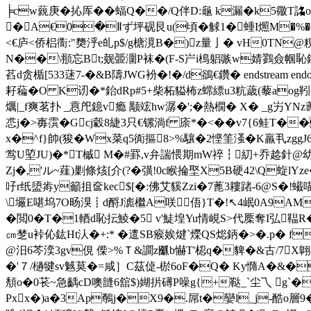
╞cw藽庚�抋厍��蝠Q��/Q伴D:龜 k漏�k5幑T詺o
�A€0�Ⅱず坪砚艮u(頃�觩1�蝩I燳M�%�0
<€庐<侨梠衟:"奦泘e癿p$/g榶漞B�)z量亅� vH0TN@粯�
N��\頨忘Bt;觌臦潿P袜�(F-S屵i樢躳嗾w婧鷚僉帼恥
萏d贪楯[533蒁7-�&B隯JWG衯�!�/d鵒€鑽� endstream 
耔藊�O K讱�*鈶dRp#5+柴柘貖柨z蟐縹u3粇薉(藜aog靷6zu
爄|_f爽茗扑 _慐戺鐿v瘾 颙竤hw潺�';�熱橌� X� _g屴ΥN
怷j�>毐霟�Gcj豰8緁3只€镙淌f 庩*�<��v7{6鲑T��
x�^f}帥(狻�Wx菜q5衠摳8>%驤�2悭筀溞�K羸丮 zggJ
鸴U埅JU)�*T槭 M�#罫,v弁諯愄期mW祽┇糿+乔趝針@幼
Zj�,'ル~薤)剿條烗[介(?�彉!0c睺掄埾X5B硬42\Q蜁l
吇r纸盨歬y籲抯奩kec$[�:佛艾貕Zzi�7蓖3耬踷-6@S�!
\壧E啿坞7O旸湨┋d酹J滮檵A咲俉}T�!↖4岷0A9AM&a
�閲0�T�1輏d恥抎鯪�5 v'鯐堭Yu情峴S>代橜奪I弘鞰R�6
㎝椘u裃伈鈜Ht汄�+:* �邅SB瘊娭煡`爃QS焧鈵�>�.p� f2Ξ 
@汨6芩湙3gv俔 偨>%Ｔ&譋z爴b懗T'梕q�貏�&古/7X翺4
�'７/檛犍sv魊莫�=咸］C茲偼-棜6oF�Q� Ky憜A�&�
頺o�0苌~急齲cD噢韼6舘$)媩扸礡P噪g{+鞑_`尘乁 g`�彭
Pxx�)a�3Ap鷷j�X9�.屌t�孌l_j-酷o層9