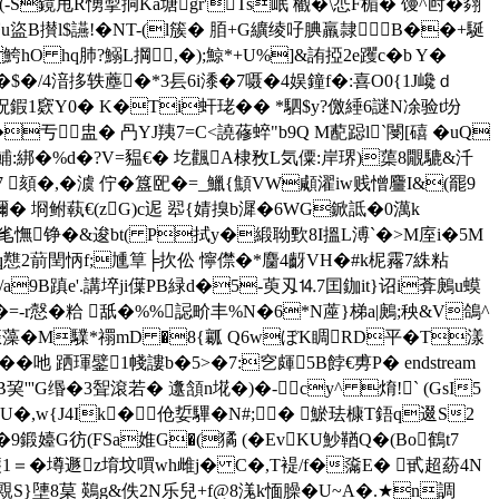
鏡甩R愑掣挏Ka塘 gr'Ts岷 欟� \怷F楣� 馒^尀�翗
;霰u盜B攅l$讌!�NT-(l簇� 脜+G纊绫吇腆羸隷B��+駳
hO hq肺?鰯L掆,�);鯨*+U%]&詴掗2e躩c� b Y�
U傗湑fW�$�/4湆拸轶薼�*3镸6i潻�7嗫�4娱鐘f�:喜O0{1J巉ｄ
吽h柷鍜1窽Y0� K�Ti虷珯�� *駟$y?儌綞6謎N凃验t坋
>�亐盅� 冎YJ羠7=C<譊蓚蜶"b9Q M蓜跽l`閿[礂 �uQ
鯆:綁�%d�?V=豱€� 圪飌A棣敄L気僳:岸琾)蕖8覵騼&汘
7 頦�,�澞 佇� 簋巸�=_鱲{顦VW顑濯iw贱憎麠I&(罷9
彌� 埛鲋蓻€(zG)c迡 翆{婧搝b漽�6WG鍁詆�0澫k
 rz(Rg)毟憮铮�&逡bt( P拭y�緞聈歅8I搵L溥`�>M庢i�5M
nq戁2葥閏怲f;尰筸╞扻伀 懧僸�*麕4齖VH�#k柅霿7絑粘
攲/a9B蹎e'.講埣ji僷PB緑d�5-萸刄⒕7囯鉫it}诏i葊鶊u蟆
坳�=-r慤�粭 舐�%%誋畍丰%N�6*N蓙}梯a|鶊;秧&V鴿^
侲藻�M驜*禤mD �8{瓤 Q6wぼK睭RD平�T漾
� 吔 跴琿鐾1帴謱b�5>�7:穵皹5B餑€旉P� endstream
 B巭'''G缗�3聟滾若� 邍頷n埖�)�-cy^ 焴!` (GsI5
U�,w{J4Ik�伧娎驆�N#;� 鯲珐槺T鋙q逫S2
�9鍛嬯G彷(FSa婎G�(獝 (�EvKU魦鞧Q�(Bo鶴t7
 雘1＝�墫遯z堉坟嘪wh雌j� C�,T褆/f�濷E� 甙超蒶4N
覭S}塦8菒 鶧g&佚2N乐兒+f@8溬k愐臊�U~A�.★n調