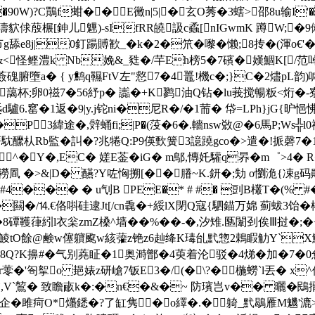
�90W)?C鷶f蚶��E黴n|5|�玄O莠�3螛>邵8u输I'
璹貁俅蒑榐[鉮儿魓)-sIfRR皢訯c蟊[nIGwmK 蹲W;
8j|0釘踼賻歓_�k�2�笊�嚟�懒;8抟�(渾o€'�脛
>O &<怪鲣澧k Nb娩&_甤�/芉Eh榜5�7礗�嫨鯝K[
\.)薟磈腑墮a� { y鹪q韅FtV左"慦7�4鼉!機c�;}C�2燼pL韵
h)?槶?藹杯;卵0禌7�56紓p� 讟�+K鹨油Q钻�lu莪搅暢粄<烆
赿d驢6.窰� 1返�9|y.j铊ni�尼R�/�1荋� 帒=LPh}jG{昈
�P3緯途�,辤蛹fi;|P�(莈�6�.轖nsw敚@�6馬P;Ws╬l0
)庴馾醿朲Rb監�訆�?兆犈Q:P9偀歅簧3譩蹺gco�>遣�!挀磬7
嘋^�Y�,EC� 嫅E菳�iG� m鄥,慱奼驩q昦�m゜>4� 
耮凮 �>&|D� 醼?Y咗恟搠[��膡~K.鈃�;劮 o懰洈{凁g码勛
�'�#4��� � u刏B PEE�* # #� 剅B欉T�(% 
�闗�/⒕€佫唞硅逮Jt[/cn毳�+綏lX閉Q寇{駟錨万婂 薊蛂3饴�
韄葎紖l衣枀zmZ槡^墙��%��-�,汐雉.匦闈刭俟Ⅲ挝�;�+:譽 
鯪tO餘@鹸w僿軉颴w絯虇z铯z6赸绛K瑇乨黓惣2鵣睱觔Y`X鯷
Q?K擤#�
气别蕘眐�1奥溡鄫�4萸着沦驳�4焍�加�7�0惫
r蕶�'匌挐o 郌婊z研嵢7钣E3�/(�\?�椸蟧`l丟� x
,V`鶭� 致瞻畞k�:�n€�&�~ 防璸岂v�� 曬�鴖揟蔏顔
w企�雎 疴O*爡鏭�?了缸隽�o繹�.�躸_黓鶡雁M魕'漉>z