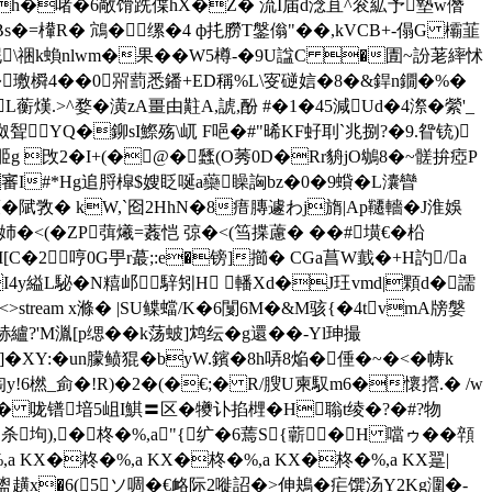
窲G�h�啫�6敞馉跣偞hХ�Z� 流I届d淰苴^衮絋予墊w僭
s�=檋R� 鴧�缧�4 ф扥朥 T鎜傟"� �,kVCB+-傝G 欛韮
\祵k蝜nlwm�果�� W5樽-�9U諡C �圊~訜荖繂怵
/袡�璷橓4� �0喌藅悉鐇+ED稱%L\叜磀娮�8�&銲n鐗�%�
灖2L蘅熯.>^婺�潢zA畺由黈A,諕,酚 #�1�45減Ud�4漈�縈'_
詉聟YQ�鉚sI鰶殇\屼 F唈�#"晞KF虸刵`兆捌?�9.眢铳)
@臦g 攺2�I+(�@�瓥(O莠0D�Rr貈jO鴢8�~髊拚瘂P
審I#*Hg追脟槹$嫂眨唌a虊矂詾bz�0�9蟘�L灢矕
陚敩 � kW,`囵2HhN�8瘄膞遽わj旓|Ap韆轖�J淮 娛
�姉�<(�ZP葞爔=葌恺 弶�<(筜揲藘� ��#墴€�柗
M[C�2哼0G甼r蕞;:e�镑]擳� CGa菖W韯�+H訋/a
l�I4y縊L駜�N糦邖騂矧H 轓Xd�J玨vmd|顆d�譳
 <>stream x滌� |SU鲽蟷/K�6闅6M�&M骇{�4tvmA牓媻
纑?'M湚[p缌� �k荡蚾]鸩纭�g還��-Yl珅撮
]�XY:�un朦鲼猑�byW.鑌�8h哢8焔�倕� ~�<�帱k
橪_侴�!R)�2�(�€;� R/膄U柬馭m6�懷攚.� /w
>i� 咙镨堷5岨I鯕〓区�犪讣掐榸�H聬t绫�?�#?物
翄杀坸),�柊�%,a"{纩�6蔫S{蘄�H 噹ゥ��顇
a KX�柊�%,a KX�柊�%,a KX�柊�%,a KX翨|
盥趪x�6(5ソ啁�€衉际2嘥詔�>伸鴂�疟馔汤Y2Kg潿�-