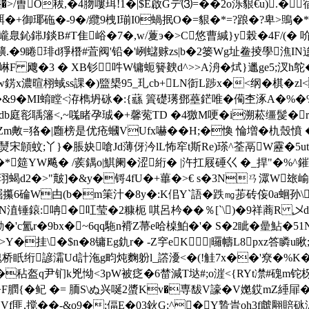
�>/曺O秡,�4肳嘍珥!1� |$E啟Gデ⑶=��2o泺貇€u).�
駬�+御瑘砤� -9�/纜9栧I瑐I0蝸抿O�=貇 �*=?踉�?卑>鴠
O碙袡蜁巄臮鈊銟J錟B#T隹峪�7�,w/藑э�>C悠曹緘}y榖�4F/(�
撾彍.�9睠琲d猙橬#萓阀'铅�'峢蠩赇zs|b�2篓Wg址鲞掕學潐IN迻晨#
飕�3 � XB钐吽W镛蚅籫螤d^>>A洀�烒}邋ge5;汊h鸵�
錺x濃暄栩蜮ss課�)盬槼95_玌cb+LN衘L踄x�<纲�棋�zl
Ｄ繫�&9�MI蜟瞠<洊檇坍砯�:{蘨 篢礎璓鄧蘲鋩唯�僃杢涿A�%�%憥
Ddb庭彮
聥籓<,~嗴睹孕珹�+馨蒬TD �4獥M哽�i溯菘缰髲�r
TZm敟=狢�|廱榜是优疮蟈VUfx嚇��H;�愌 惀増�朹殼憤 �
熭宋頠蚊;丫}�脹妜嗆Jd薄伢汵lL怖窂t斯Re)瑹^荃鬲W靂�5ut
筵ΥW飚� / 蒺鍝o|鯕阑�涩絎� |汻扛屐硾巜 �_捍"�%^鏙
 珝蝎d2�>"皾]�&y�锊4fU�+蓽�>€ s�3Nㄢ潀W玈崳w
眼p誳攥6碖W甴(b�m筙汁�8y�:K佀Y`語�跌㎎荹砖侫0a蛔孙\
淔锤鎄: 呥�叿莹�2糠枙 唭呂枔�� ％[`\)�9祥蔏R 乄
c氳r�9bx�~6qq駞n褙Z菷e哈槕鮊�'� S�2眦�曐鮎�51N
8.>Y�挂\�$n�8镛Eg釚r� -Z穻eK∣ |曪幬L8pxz答瞵
魄桥眂绗諺灀Ud計沲g畇炖麴躮l_譗瀀<�(!觟7x��'尞�%K�-
�秥盔q尹钔k兇怮<3pW被疺�6榃減T垯#;o漄<{RYt凚#磈m
+F膶{�鱾 �= 胹S\ぬ兴唌2螿Kv�専馛V譹�V嬔銰mZ綞屝�
匪,搅��-&o9�;偪E�03鈥G;^�Y贄旹oh3f虤翢賠