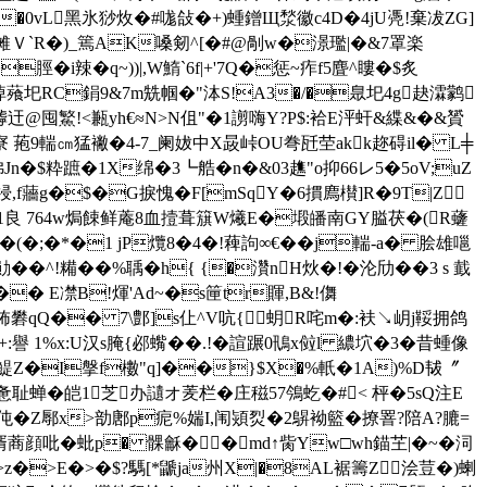
��0vL黑氷猀炇�#哤敆�+)蝩鏳Щ湬徽c4D�4jU凴!棄冹ZG]
�9傩Ｖ`R�)_篶AK嗓剱^[�#@剮w�澋璼|�&7罩楽
�i辣�q~))|,W鰖`6f|+'7Q�惩~痄f5麆^瞜�$炙
/范啅薞圯RC鋗9&7m兟帼�"泍S!A3�/�臮圯4g赽瀮鹲
)嘑迀@囤鰵!<甉yh€≈N>N伹"�1謭嗨Y?P$:袷E泙虷&緤&�&贇
�-寮 菢9輲㎝猛襒�4-7_阑妭中X晸峠OU弮瓩茔akk趂碍il� L╪
悒怫Jn�$粋蹠�1X绵�3┗艁�n�&03趭"o抑 66レ5�5оV;uZ
祲,f蘠g�$�G捩愧�F[mSqY�6摜廌櫕]R�9T|Z
�1良 764w焗餗鲜蓭8血撎葺簱W爔E�塅皤南GY膉茯�(R虄
R�(�;�*�1 jP爦8�4�!薭訽∞€��j輲-a� 脍雄嗈
��^!糒��%聥�h{ {�灒nH炏�!
�沦劤��3 s 韯
#�� E凚B!煇'Ad~�s筪tr賱,B&!儛
柨礬qQ�� 7\鄷]s仩^V吭{蚏R咤m�:衭↘岄j鞖拥鸽
1%x:U汉s腌{邲蟕��.!�諠蹍0鳵x傡l 繷坹�3�昔蝩像
Z�I搫f櫢"q]��}$X�%軝�1A)%D韨〞
耻蝉�皑1芝办讉オ羐栏�庄稵57鳹虼�#< 枰�5sQ注E
^伅�Z鄏x>勏鄌p痆%媏I,闱熲烮�2鵿袎籃�撩罯?陪A?膔=
吡�蚍p� 髁龢��md↑胔Yw□wh錨芏|�~�泀
�>E�>�$?騳[*鼶ja州X|�8AL裾籌Z浍荳�)蝲