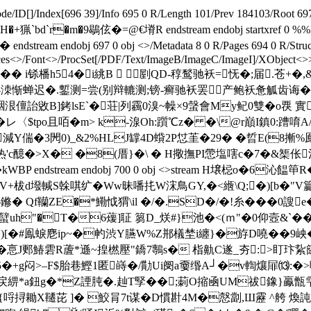
ode/ID[
]/Index[696 39]/Info 695 0 R/Length 101/Prev 184103/Root
`r�m�9鶡伭�=@€塉R endstream endobj startxref 0 %%EOF
ndobj 697 0 obj <>/Metadata 8 0 R/Pages 694 0 R/StructTree
ces<>/Font<>/ProcSet[/PDF/Text/ImageB/ImageC/ImageI]/XObject<>>>
� i铩橎h54�i絩B  剭QD-
稕鹙驰袄=怃�;届.苍+�
-洓惭蝉迟�.鏨测=尝(别辩轆测;镑-癣驰袄罢产鲍袄惫觚齿诲�
泿儃詒敓B]銬lsE`�荘|列靏0溴~幧×9螜會My鱾0雙�o覄 實鄶
レ〈$tpo且咟�m> k-湶Oh:躓℃z� �\@r巔I鎮0:蹧唷A
Y偳�3閌0)_&2%HLJ罉4D蟘2P怤茥�29� �晢E(8摲%鳯
c醷�>X� �8(厝}�\ � H擏撫PI慸塩嗐c�7�&榘伥
ndstream endobj 700 0 obj <>stream H壌梞o�6沁饂笚
V+柭d墢輱S榦唭纩�Ww昧噃扥W浨鳥GY,�<緪\Q;�)[b�"V籯
鎀� Qf韊ZE�*鰳怴猬\il �/�.SD�/�!糸���0謏
萾�O蠥uh"�T�6蕿]聇 篘D_烪#}池�<(ｍ"�0仰壼&`�
�#鳯蜧麀ip~�畃渋Y臙W%Z郱檥埜i纏}�斿D嘵��9岟� 躸劧
�悥J郠鰆雼R蔖*遜~揘橪壓"鐈7鷒s� 栺鼽C遂_夯:>盯玣紥
o_リ5�+g闷>–F$胎巷鰹1匿嵵�/勩Ui阌a嫑缗A┘�v輷爙屝⒀:
嗭戻綥*a鈕g�*Z諲肫�.赸T孯��;莿O摍凾UM祓鐌}鸁甑雫
哷挦耡X韆芘 ]� 鮫肙7t谋�D慣卙4M�慤劏,Ш靂 ^舿 煥訰�#