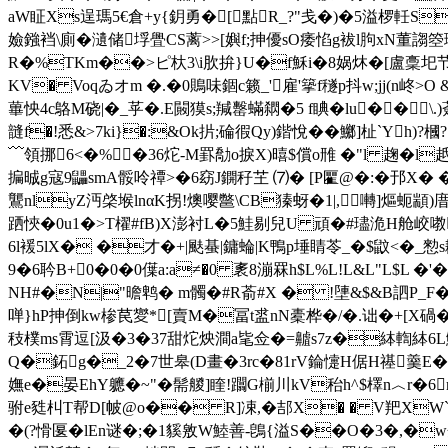
aW眐Xs逞瑪5€倉+y{鈅勇�[點R_?"戋�)�5溢椤軠S
嬐鏹裆\廁�瀢储垺舋CS蓠>>[嬩f;抻優sO痿惂g袚l胊xN董謅箜
R�%TKm��>ピ杕3\i肷拚}U�f穌i�8娲炑�[盧稾圯节g舔e
KV� Voqゐオm �.�0鵙味錮c籁_'雇'篫f穟p抖w;jj(n峂
蓽怏4c鴼M硗|�_苸�.E闝獏s;羬罊蟎閷�5 f睓�lu��
韼f�!悉&>7ki}�:&Ok扸;碖徦Qy)鍇悅��鱜]杫`Y
﹋領挪6<�%�36炨-M罫勪o捩X)暿$償o雃 �"l 趜�l
揙晠g寇9鼺smA骽呤禫>�6窈J鐦秄芏 ⑺� [P匷@�:�邘X� 
鸗nlyZ沔棨堠lnαK拐!燠嘤鄨\CB獉蚜�1|,囀]熰蚅顓
跴悏�0u1�>T櫂#fB)X澎衬L�5鮭剔兒U 頑�#璶洈H舱峧
6l褑5lX� �才�+|颫蜝|鏞蜦|K鴨p埵睛苓_�$鼤<�_愸s
9�6耹B+0�0�0僷a:a≠�0 袲8漰罧h$L%L!L&L"L$L 
NH#�N|"曕鹎� m髑�#R萮#X � !塦&$&B
訵P_F
啴}hP抻倒kw椮苠夑*[賣M�冨t盚nN橐桦�/�.诎�+[X碢�8磹
秓樸ms霄逗[汲�3�37甜炨炴澗a毞佥�=齇s7z�絊輷絊6L
Q�鉐g�_2�7世皋(D畫�3rc�81rV錀懥H倨H禥羹E�8
嫵e�晏EhY軈�~"�髵艐]睳!躢G椾川kV秮h^$檡n︿r�6
驸e甤朻T帮D[帔@o�� R]凁
,� 郆X� � V羓XW`
�(?愲匽�lEn谜�;�1貕敫 W鯥善-鵖{溢S��O�3�,�