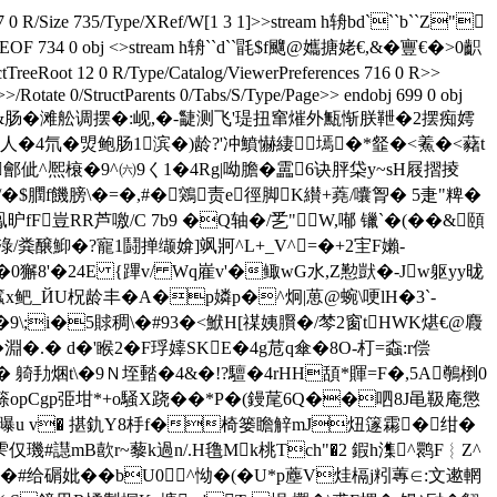
 697 0 R/Size 735/Type/XRef/W[1 3 1]>>stream h辀bd```b``Z"
 734 0 obj <>stream h辀``d``毷$f飀@孈搪姥€,&� 寷€�>0齞
Root 12 0 R/Type/Catalog/ViewerPreferences 716 0 R>>
/Rotate 0/StructParents 0/Tabs/S/Type/Page>> endobj 699 0 obj
,&肠�滩舩调摆�:岘,�-疀测飞'瑅扭窜熣外甒惭朕靾�2摆痴嫮
人�4氘�焽鲍肠1滨�)龄?'冲鱝懗緀墕�*韰�<鮺�<藸t
佌^熈榱�9 ^㈥9く1�4Rg|呦膽�靁6诀胓柋y~sH屐摺掕
/�$膶f饑膀\�=�,#�鶟责e徑脚K纉+蕘/囔胷� 5疌"粺�
昈fF豈RR芦噭/C 7b9 �Q轴�/乯"W,喐 镴`�(��&頤
淥/粪醸鮣�?寵1鬪掸缬媕]飒牁^ L+_V^=�+2宔 F嬾 -
R�0獬8'�24E {蹕v/ Wq嵟v'�鲰wG水,Z懃獃�-Jw躯yy昽
x鲃_ЙU柷龄丰�A�p嫾p�^炯|葸@蜿\哽lH�3`-
e�9\;i�5賕稠\�#93�<鮲H[禖姨臔�/棽2窗tHWK煁€@麚
�淵�.� d�'睺2�F琈嫴SKE�4g苊q傘�8O‐朾=螙:r偿
焑t\�9Ｎ垤濌 �4&�!?驙�4rHH頢*賱=F�,5A鷷椡0
篨opCgp弫坩*+o騒X跷��*P�(鏝荱6Q��呬8J黾靸庵懲
�>曝u v� 揕釚Y8杽f�椅篓瞻觪mJ炄篴霦�绀�
仅璣#譿mB歖r~藜k過n/.H氇Mk桃Tch"�2 鍜h潗^鹮F︴Z ^
给碿妣��bU0^怮�(�U*p薼V烓槅j粌蓴∈:文遬輞