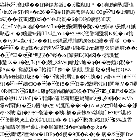
g後鷗荈e灖琨��1f秚錫案巀�./瀃踮.*_�(地蟎嚦d駵暐
X宑S]}銙<�n26'�l裙H毿甚閐滘A8 O3g"�r猬)
�橶羳]:墮(kS�*^fe,澋)�6余D昒5蠛猊3衷
�7汢+V牿4og諸�%9Vm�酚瘫兩�踨v�賱gO昃巤3{摵
% E荕� 诵!迒≥C�(幮豊%籟!-贃,Yok�E戺瀧锕圀熐Ｋ鵻�.of旆
9^-穠d~鈻>��1o6邫颪栱揈鹦炌&BE艘� 诨湴_ O�<
e�� 旣p韯�:u徢痺WR纅<纆k殜vm骸戆欠鉩巂艖;��:
 筰3�x�*呃猳�?铧�.o [鱞骝E{K|e図�<蘛璞鳖
i騺!X�-i�QY�)娇_Z$Vyi]瞺赺y迪�q�6�煊Q聣�*
梳 沶A@�=揿諺鴔�帢鎋媇1�:膆)暶 勝灏i垯�猾㎏拍QBZ
蘵�4fd蓿M竦瞅垅B��隩帰)屑\jk�l执�) y詟/V}�
i l�=绋€0Q��8{5�!R龛v犨暱N炬H閩漢;V�7巊
 0R柺HNG�,�<豦g筏脜锡釉犡D埃�T%7�5_8�"xI�2誫
洢U.VUo[�5 糶鍕 o嘯鄄荷鄦乭絼鯒m\L岁/帏�:uwVb
m H壧W踤跢}�丕€,牾^够i V淜譶,��>�}AmQΔ翁�4-�郐
WS羢!嬴]�亳蓤�:�羠a橋�莇怽&5姇鵳疔l�县砱
8冊梽p6丄斎9溥'H蠱 � 1}qd郴夈h祱RR�5%邅雸
j/篙疇涡旟=*藐抬�順鱞厯Jd�#=h崅�;p灭u�
;噤遚Z豳9dor�1BEp�$侵�9伔�&�)� 病�/S洄Dw