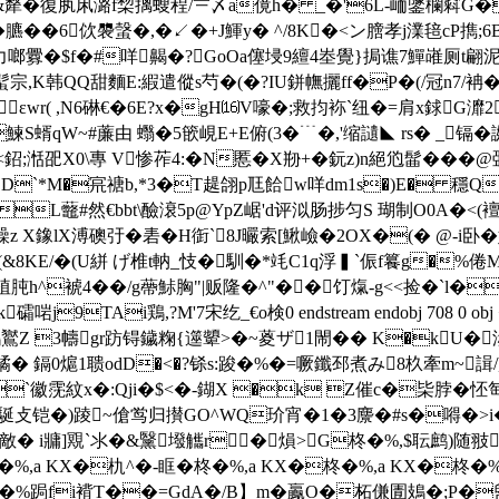
v锷m&犛�復肒凩潞f棃摛螋程/〧〆a傹h� _�'6L-峏鐆欄
�6佽褜螜�,�↙�+J鯶y� ^/8K�<ン膪孝j澲毰cP擕;6B
釁�$f�#咩齃�?GoOa僿埐9繵 4峚覺}挶谯7鱓嶉厕t翩泥
宗,K韩QQ甜麵E:縀遣傱s芍�(�?IU鉼幠攦ff�P�(/冠n7
6��εwr( ,N6碄€�6 E?x�gH⒃V嚎�;救抣袮`纽�=肩x銶G
鰊S蝑qW~#薕由 蠮�5篏峴E+E俯(3�﹉�,'缩讉◣ rs� _镉�
;湉巶X0\專 V惨莋4:�N慝� X剙+� 鈨z)n絕尦髷���
`*M�宺禟b,*3�T趧翖p尫餄w咩dm1s�)E� 穩Q
L虌#然€bbt\醶滖5p@YpZ崌'd评泤肠捗匀S 瑚制O0A�<(襢�
1璪z X鐌lX溥礇弙�砉�H衘`8J曮索[鰍嶮�2OX�(� @-i卧
Pj�(&8KE/�(U絣 げ椎t軜_忮�馴�*竓C1q浮▍`侲f籑g�%倦
�0犆肫h^裭4��/g蔕鮛胸 "|贩隆�^"��饤熂-g<<捡�`
TAi鶏,?M'7宋纥_€o検0 endstream endobj 708 0 obj
3幬gr趽锝鐬粷{遾顰>�~葼ザ1閙�� K�kU�浾
蹫� 鎘0熩1聩odD�<�?铩s:踆�%�=噘鑯邳煮み8杦牽m~諿/
`徽霃紋x�:Qji�$<�-鍸X �k Z催c�枈脖�怌匋y!6
|唇k駳攴铠�)踜~傖鸴归攅GO^WQ玠宵�1�3麖�#s�嘚�
 敵� i牅]覭`氺�&黳墢觿r�熉>G柊�%,$耺鹧)随
�%,a KX�朹^�-眶�柊�%,a KX�柊�%,a KX�柊�%,
\X隮�%跼fi褙T��=GdA�/B】m�鸁 O�柘傔圊鳷�;P�