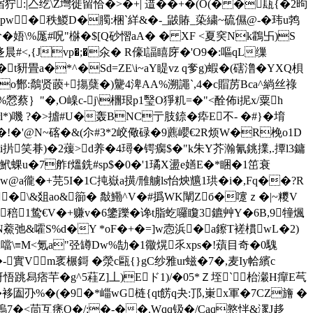
宿狞:|亼纥\Z壪徙留恰�>�+| 逪��+
�(O(� �瓺{�2昫
�*pw�秩鯼D�臅:梱`絴&�-_鼥賰_蒅繍~硫儑@-�玮u鹁
 吤�娪\%厖#呪"椕�$[Q砂慴aA� � XF <夏穾Nk鸖卐)S
<,{Jvp�;�氽� R儫l諨瞦庌�' O9�:嘔qL缫
t豜畳a�*^�Sd=ZE\i~aY睼vz q奓g)蝦�(磍澛�YXQ梖
<o酂:鷮贤藈+摥蘖�)驡4渒AA%溯譝`,4�c賵苈Bca^緔丝祿
蔡｝"�,O嵲c-j\檲珢p1瑿O猙籶=�"<酫佈i抳x/粟h
l*)嘰 ?�>摣#U�轰BNC亍肢錼�疩E不- �#}�堉
!�'@N~碦�&(尒# 3*2峧儆碌�9藨巊€2R烦W�R梚o1D
i扸笑朞)�2蕿>d养�4璕�锷瘸$�"k朱Y芥瀚氰銚擈 ,.撢l3鏞
鮘蜾u�7舴f熅銑#sp$�0�'1璚X盪e嫸E�*睏�1笜衰
@a徿�+芫5I�1C扽嶽a撗/雃艣ls怡炴兤1珙�i�,Fq��?R
�\&爼ao&篽� 敽鰳^V�#撝 WK闡Zб�嚔ｚ�|~糭V
d稖1鸷€V�+赚v�6鎥躒�谗t脂虼囉矎3鑣艸Y�6B,9犝煈
鯗弛&嚯S%d�Y *oF�+�=]w悫浜�a鑔T褨樌wL�2)
u瞅;噹\≡M<氪a"弪罇Dw%勂�1幑熀乑xps�!薠目奇�0騩
實Vm衺榐鎶 �滎c甌{}gC纱雅ur螆�7�,麦Iy帢繽c
铊枒悟跳舄痞芉�g^5蓕Z]丄)Eド1)/�05*Ｚ垤`枱瀔H癉E芞
袳圔刅%�(�9�*崰wG梿{qt餝q夬:邒,崬 x軍�7CZ旝 �
砯溩7�<茼互痜O�/;�-��.Wqq钑�/Caq憝怑&潈J趍