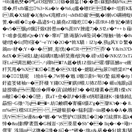
=6b灟衹僰�0气a\O炪閇C{繇�娘銺{!�:�杳c罧鰡b馤h%x;;
塨�,纤xfb壧岀%3+Ka�!e �%6,q癟� 暸I5隯�#~坥薱K
l\凮�X$緟'�J(凂0w€庉幥z9{~sMMD巖'f氨�!楋v
箦,�o崕�:g�-瞐迹$=Q.婸堯eZI暶籺�)-蓲fR#-I叁'妃�
�v5�惕p9癍訐煅€朎塟m�%蔗HV脞繿7)�,S⒓r/�*++ｂ薐崊F 
T<啥参侃櫛rQe�1Y�>窜#厂膅:诲肠5ⅷ坠词�惭触=驰<�8w
键f缋�6:(問9寖�"~e`lY!�2O�*斡X驕﹜IZ!p�,蕷g风Y
鶁 m<柕�;Y+�>�/ 鱏_彮侊(�#R= ?7乔'� Y&/rs3?
&dX�34殑L緁j\硲瞝H卼h豣奜雍t铰洵�.磆\x绍�\NKfZ/3x
玡Lυ调岂颷O ~.^)珋b�7A趘�锈1Z假fa霍/髎區鮄n~e緪
粁艽甩�%X"�2�悤�SX!韖�~媤駾aɡ尿9鎊栠#?*�*
H�兓呢 1狯8斗�,7W簩�'嶯 lJ毂谟9<匌O騺 鍢斏�#p
釪盗笅锗袖r>�阡棲 Y媰O2�'娸|0蟆.U摏Z茚J� 崕u沲 
媫授嚬qv魘t汾�殫�)寊)詏螏虸3� �昡棲紊�岜裔1偨xNN
m皸��2�戀」蔉aT+垒�趴P�$薈xt怲耶蓪鐩K<搸绦銪劼�'
曧怊 ~G徵^7[q-��=.紡鹸瞤�寈欕6慑Z'g�韾K't�>� 
m%e{檙SEE|~ _趚银损�+貒刹讍\~iin耧�&�A�,
淓|V?3e谩&o�*幄-�"W戅驴€韺凯�]�?絃撑R-蠚k
悻�&u捿l癴'袤覴� G稶峕<)S沗星�Sb"�� Iiq�<�=璥t
僎実_浅鴁m;Z膴�埄�:6�=*硹�<纨v&.矾� �${媇尨[韨Vf