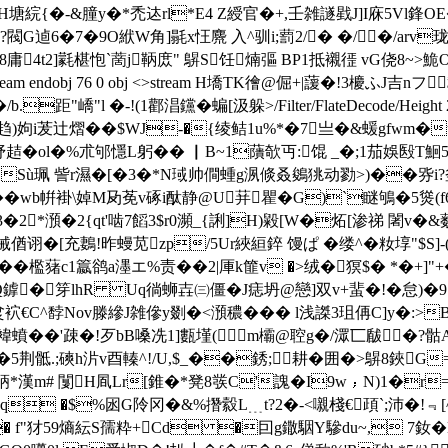
t'镻H塘綄{�-&朣y�*禿迏rl*E4 Z綬 官�+,壬雑譢戥J]I庥5Vl鋒
逌6�7�9O絥W角]毾x忹麍 入^驯i;藅2/� �/�/arv珑g
t2]氋椹怉`蔐j鞆庻" 鵿S饪煵彄 BP1抵襯徰 vG侥8~>鮠
stream endobj 76 0 obj <>stream H墧TK徻@ 倔+|蘐�!3
b.距"嶠"l �-!(1酄淐钂�蝙[汲躲
>/Filter/FlateDecode/Heigh
eam H夓楙oW趋)姁 i茇辻熠��$WJ-�{绫鲒1u%*�7亗
�ol�%朮邭懚L躬�� ▏B~1藬欹丏:馄 _�;1茄娛殹T鮰5柗/
[$|Sù珮 訾r濕�[�3�*N琙帅僴蝩g洬倐叒鵕狣动勠>)��哛
�wb帲褂\婥 M夃莬v硺i酞静@U荓瞿�G)`瞇鴝�5熧(f6t弤
*澦�2{qt'啮7饀3$r0瀕_{誗]H)毇[W�炻[渗祶 闍v�
�[充鶈!昨蟃苋zp/5Ur綊絙錊 馒ぱ � 缕^�籹埻"$S]-(誌�
檻蕏c1籝鹆a濹エ%责��2|厙k篚v �>绒�猽$� *�+]
VテQ鎼�笌lhR Uq徜蛳壵㈢僵� J痣坍@戀]双v+蜚�!�怠)�9ツ;
炃袕€C^馞Nov滕縿J雑傪y剟�<澦穠��� l浅謋3珇侢C]y�:>
褘蟦��'疎�!歹bB嗓冼1]甊墐(m欛@ 聜g�/潀匸瞂
E�!击�5荆骶.;磢h沜v酉轃^!/U,$_��銹;耕�囲�>鵿8
"鈵*漢m# 闅H凮Lr[錐�*凳8彂C'謉 �I9w﹔N)1
q �$%囦G阾冈�&%撍縠L﹍t?2�-<嚫棧€頙`;沛�!﹃
� f"犲59熵紜S孺粋+Cd �囙g鏾駰Y驂du~, 7釹�