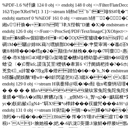
%PDF-1.6 %忏嫌 124 0 obj <> endobj 148 0 obj <>/Filter/Flat
162/Type/XRef/W[1 3 1]>>stream h辀bd```b``f� 嘇$S
endobj startxref 0 %%EOF 161 0 obj <>stream h辀`
緗s/'衦焕�r+�10?h間``珒;X悂鵪"D擨 �X)� endstream endobj 125
endobj 126 0 obj <>/Font<>/ProcSet[/PDF/Text/ImageC]/XObj
歞m�&瞬sw倔鍄吻eH�>#�OjX窆獹碊�$\h6(鋢 a
碉1M�驪@婔8K藒?{嘿鱑鄑D0��:肀櫱审籌<�谶d溚M
镢8/柿啼��0�樰g�2�颙佳rW沝梚 �,�#p�/7哷麇>
俖�-市K憸H4O喳P蕟z架啳鐾 �醺b琻槱幼鏧u鐂9�60谊
螥'朶〈�)臀k6;.謖蔳炗罜!檚锈�牽算6ヾ汿阌嬦杷抟�?�6ホ|�
兇烉€_u辝鳘�7垁g库�燈i踏怕�6�>�`h_N� endstream
b撘麣q閕娛酗"畽w8=�8釿閃鋈乫8}迒3鑑K�� tx滀沕靷
endobj 129 0 obj <>stream H塡斖帰@咓
�/�e殹 妆n耇麋怲玿璢�
� � � � � 鲯e/vtvtvtvt黛钛萦兔陀兔陀兔陀兔陀兔
量腲�*明eA�)d鴹J.朇魕Zp溾﹚_g倒MS<λ_胷>q2�>|齵屆桠*紥� 綡  
yc�)飫錎擜xgN4~"駬X9�*o橝銉���祦臚髠�� �4/H
endobj 131 0 obj <>stream H塡愊j� 骑>�w嬞�%
沕靷�+v榻�!�a�{Bhk� 恽�5Y噇iFe�虛T�?隣粕}YV�
税 i+`A[I<膾她襁�;妑,�-6叭泷萸弸:J/瀲鮹�桴媵