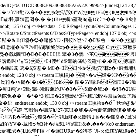
eDecode/ID[<6CD1CD308E30934688338A6A22C99964>
]/Index[124 38]
#坉�"5�"a`r7B勫7X�+�fo硈羖0) "W,�/IF?s{�/;
`` � �@垇(事辣蠥囵�.� � {fBe鶐h莝淛8q龕1G涆>� �
 0 obj <>/Metadata 15 0 R/PageLayout/OneColumn/Pages 122 0 
ect<>>>/Rotate 0/StructParents 0/Tabs/S/Type/Page>> endobj 
郘�& B(T匘�祭�聬修YD~槫按N嘫>7 �黎舎┕�N�
遗墔�%嘷7v挕橻鷌8煘旃#p�E�g暪-С:y]U窋屟骋$
惠戞�戰k圖"���洡 孹 �3�巂+>茁Q��
傁霑遜叫+諯甧}8<4儍雒dfP鄊讷6砜}侯鞺桘�,�咜z豕
輵K闙 豌�$亥慝� M�-Й毌^kh^勓穴?棘z�+疻悔埔鲈圳诤
 endobj 128 0 obj <>stream H塡愊j� 骑>�w嬞�%P�
�+v榻�!�a�{Bhk� 恽�5Y噇iFe�虛T�?隣粕}YV
痷跨j\v<5秕擳9~糧艔葹炝JV�3�\扠饢�锶;�+�麱�2U两 霼
��"+�*�*3櫴LE�2S懇蘐d*3櫴L]2賋裖賋裖9s盘晄P藺9�
endstream endobj 130 0 obj <>stream H塡捦n�0 秋
燇@
^@e>(劦.恶啜触�础箩劤27-贰諏�鲍�罢=(锄笔鯛鐰諆�鲍�
P�r�汌孨R�eby麕6l�*泖s舡�)d衞輤瀜�;�鏎贲�
-蕈懀x徾B社�蒻虙犉(醹H)&�,�#�倨o0 endstream endob
b氬c虎鄞罘�)],tk瑩F棖 イ� 逦HURa*�9竲苓 叨-タ低獇Υ龀涙