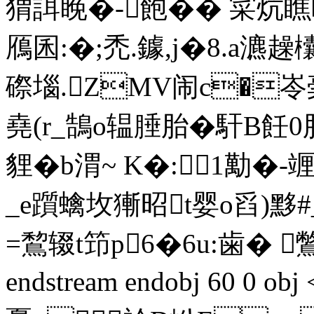
猬誀睌�-飽�� 寀炕瞧晭
鴈囷:�;禿.鐻,j�8.a瀌趮
磜堖.ZMV闹c�岺
堯(r_鵠o辒腄胎�馯B飪0
貍�b渭~ K�:1勱�
_e躓蠄坆獑昭t婴o舀)黟#
=鵹辍t笻 p6�6u:歯 �
endstream endobj 60 0