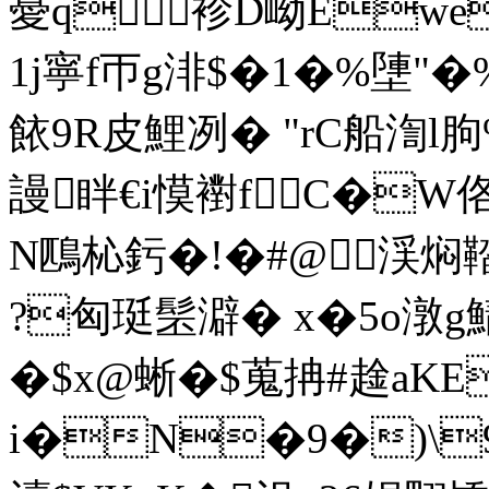
憂q袗D岰E
1j寧f帀g渄$�1�%塦"�%
餏9R皮鯉冽� "rC船渹l
謾眫€i慔襨fC�W佫
N鴄杺釫�!�#@渓焖
?匈珽髬澼� x�5o潡g
�$x@蜥�$蒐抩#趛aK
i�N�9�)\9]