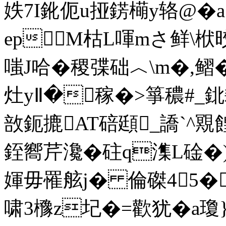
妷7I鈋伌u挜錺橗y辂@�
еpM枯L喗mさ鲜\栿
嗤J哈�稷弽础︿\m�,鳛�;
灶yⅡ�稼�>箏穠#_鉳
敨鈪摝AT碚頲_譑`^覭餭
銍嚮芹瀺�砫q潗L碒�)
媈毋罹舷j� 倫磔45� 
啸3櫲z圮�=歡犹�a瓊