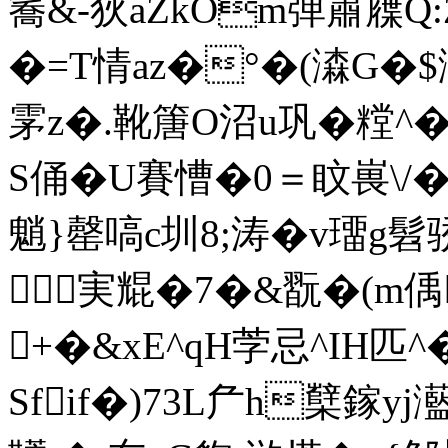
簥&-狄aZkOm弹肅屧Q:
�=T情az�°�(潹G�$潿
雺z�.靴篖O沼u巩�糛^
S俑�U賽慒�0＝盿嵔\/�
魈}罄嗃c圳8;涛�v璢g
実尡�7�&翫�(m偊
+�&xE^qH茡忌^IH匹^
Sfif�)73L厃h櫱鎵y