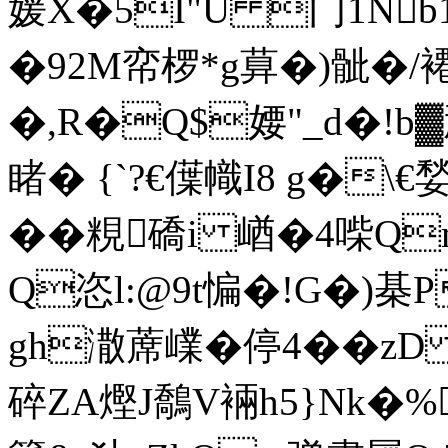
媛X�5I"U 门1N
�92M帟椤*g萛�)骴�/褼
�,R�Q$婹"_d�!b▓
睹� {`?€僷幟I8 g�
��粯礄i 崷�4喍Q
Q恣l:@9t惼�!G�)棊P
gh潵蓆嶫�
停4��z
碎ZA熞J鷮V裲h5}Nk�