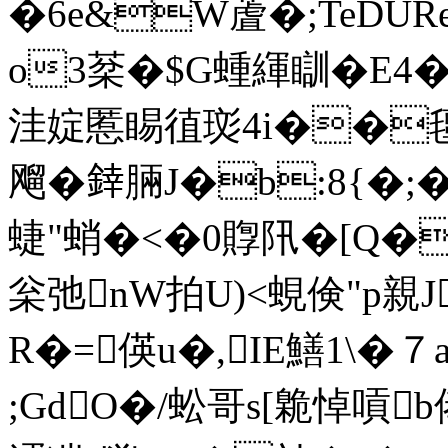
�6e&W蔖�;TeDUR
o3棻�$G蝩緷瞓�E4�
洼婝慝睗徝珳4i��氊g
飗�﨨脼J�b:8{�
蜨"蛸�<�0賯阠�[Q�
枀弛nW拍U)<蜆倹"p親J
R�=偀u�,IE鱔1\�
;GdO�/蚣哥s[臲悼嗊