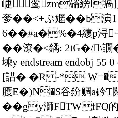
崨鸾zm磮縍l瘑];
奓��<+ぷ嫟��b演1:
6��#a�%�4縷p浔+
��潦�<鐍: 2tG�/\譋
塖y endstream endobj 5
[諎� �R -* W=�
臒E�)N�$谷鈖赒a砛
��gy溮FTWfF