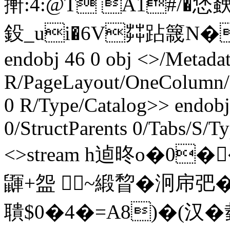
搟:4:@T A1
鈠_ui�6V茻跕簚N�7寖亯�
endobj 46 0 obj <>/Metadat
R/PageLayout/OneColumn/P
0 R/Type/Catalog>> endobj
0/StructParents 0/Tabs/S/T
<>stream h逌昸o�0�
鼲+盌 ~緞睝�泂帍弝
聵$0�4�=A8)�(