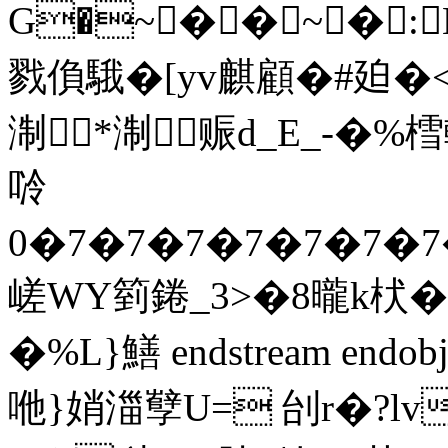
G�~��~�:
戮偩騀�[yv麒顧�#廹�
淛﹖*淛﹖赈d_E_-�%樰
唥
0�7�7�7�7�7�7�7
嵯WY箌錈_3>�8曨k枤�
�%L}鱔 endstream endo
咃}娋湽孼U= 刣r�?l