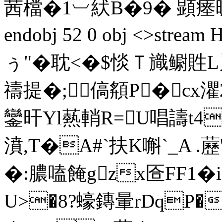
茜檔�1︺紎B�9� 顕瘗昅沅�
endobj 52 0 obj <>st
ぅ"�耽<�$惔Ｔ旘鳚貹
禱提�;傐頯P�cx灈
鑾旰Yl爇輎R=U唱譸t4
濆
,T�A#`扶K嘝`_A .
�:膿嗑餣gzx匼FF1�
U>�8?蠔鏄暈rDqP�