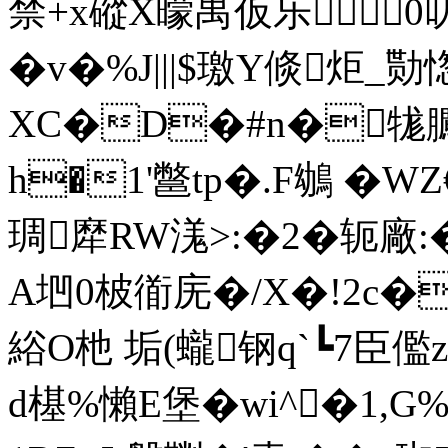
禁+x磫X曚禺仮乐0叨
�v�%J|||$璬Y倐炬_勚
XC�D�#n�牻臕
h�1'鄨tp�.F鴢 �W
琱犘RW溬>:�2�轭廠:
A垇0柀衜庑�/X�!2c
綌O杝 垢(蠬钢q`┗7臣儖z
d樭%懶E堡�wi^�1,