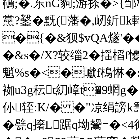
韉;�.东nG豿;游搽�>{
黨?鑿�黖(藩�,屻釿k輢
�{�&狈$vQA燧'�
�&s�/X?较缁2�揺槄f懮6
魈%s�<�巘f樢惏�:!
袽u3g秐t糿嶂t�9蝄g�
仦轾:K/� �"凉绢謗
�甓q撦L踞q坳鬶=�<