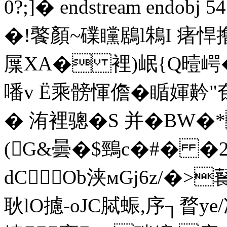
0?;]� endstream endobj
�
!饏顏~礏矘鶋l鴸I 瘏悍撸
屟XA� 裡)岷{Q曀崿�鶤
噃v Ё乘髈惲儋� 瞃媈黅"
� 洧裡骢�S 并�BW
(G&曇�$鵛c�#� 
dC Ob浃мGj6z/�>鼚
耿lO攄‐oJC脦 蜄,序┐瞀ye