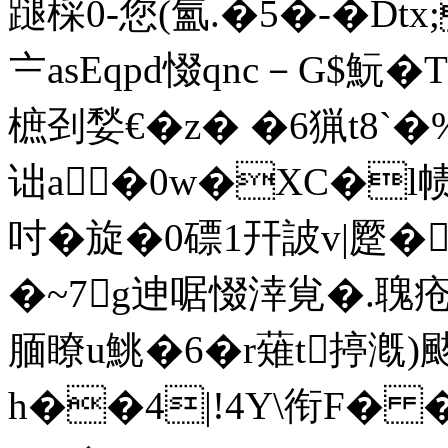
蹆棌0-您(氳.�5�-�D
〧asEqpd惙qnc－G$魭
樜刭媝€�z� �6猟t8`�
诎a�0w�XC�l
吋�旋�0磦1幵詖v|蹷�
�~7g迧啹惙涬覍�.
腼 瞭u鮡�6� r薙t揨
h��4|!4Y\衔F�