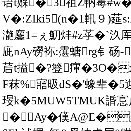
语t媬�3祖Z軜霉#w�
V�:ZIki5(n�1軐９)莚
濪鏖1=ぇ魛炐#z苸�`汣
庛nAy磱袮:霮螗rg钅砀-
茩t搤�?簦瘒�3O�
F菻%寣昅dS�'蟓辈�5逇
琝k�5MUW5TMUK諙悹
�Ay�傼A@E� 