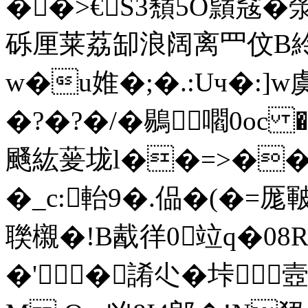
��>€S3蘈5O蘏窛�
砾厘莱荔缷浪阔离罒伩B紷 -
w�u婎�;�.:Uч�:
�?�?�/�鶍嚪0oc
颾紘蓌垅l��=>�
�_c:軩9�.偘�(�=厖
聫櫬�!B酨徉0竝q�08R
�'�誵尐�垰▍