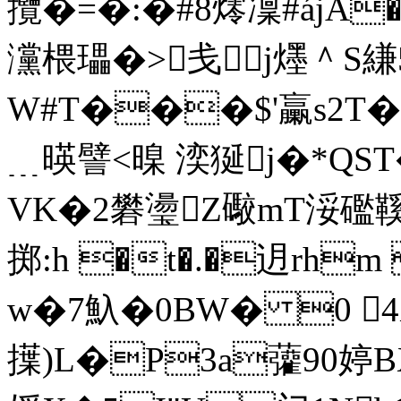
攬�=�:�#8燯 凜#áj
灙椳瓃�>戋j爅＾S縑5
W#T���$'臝s2T�
﹍暎譬<暞 湙狿j�*QST
VK�2礬璗Z礮mT浽礛鞵
掷:h �t�.�迌rhm
w�7魞�0BW� 0 4
擛)L�P3a虇90婷BX