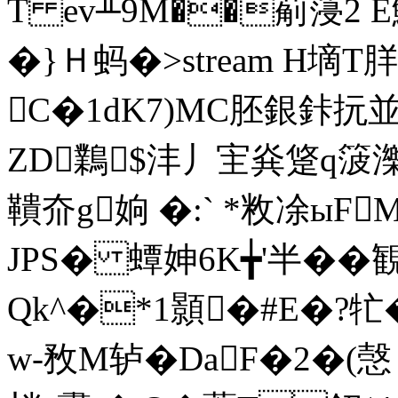
T ev╨9M��葪蓡2 
�}Ｈ蚂�
>stream H墑
C�1dK7)MC胚銀鉲
ZD鸈$沣丿宔烡跾q箥濼
鞼夼g姠 �:` *敉凃ыF
JPS� 蟫妽6K╈'半��
Qk^�*1顥�#E�?牤
w-敄M轳�DaF�2�(