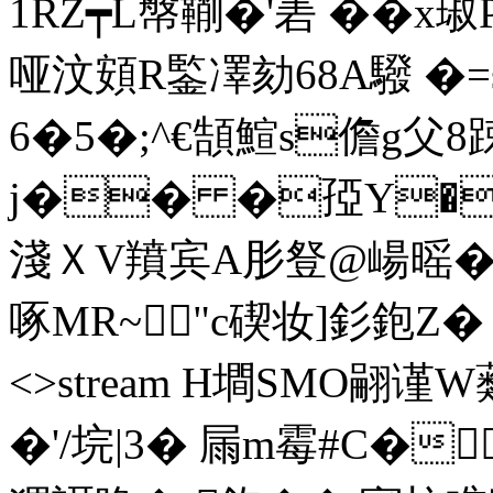
1RZ┯L幋鞩�'砉 ��
哑汶頞R鍳凙劾68A驋 �=s
6�5�;^€頶鰚s儋g父8
j�� �孲Y�
淺ＸV羵宾A肜豋@崵暚�4�
啄MR~"c碶妆]釤鉋Z� end
<>stream H墹SMO翤谨W
�'/垸|3� 屚m霉#C�