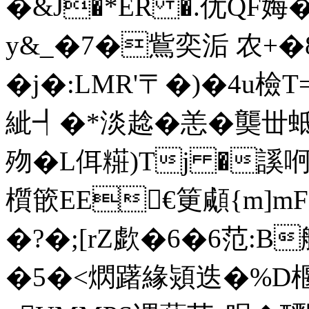
�&J�*ER �.优Q
y&_�7�鴜奕洉 农+�
�j�:LMR'〒�)�4u檢T
紪┩�*淡趝�恙�龑丗蚳2
歾�L佴糚)Tj �謑哬
櫍篏EE€筻顑{m]mF
�?�;[rZ歔�6�6范:B
�5�<熌躇緣熲迭�%D