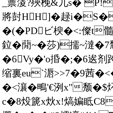
_蔈蔆?殎梚&兀s� P!
將尌HH]�趢i�S
�(�PDビ楰�<:儏t髓
鉝�蕑~�莎)擩~澾�7
�6Vy�'o捪�;�6逘
缩裏eu`滣>>7�9茜�<
�<瀼 �鴫'€洌x"颓�
c�8炈篪x炏 x!熇媥眡C8E