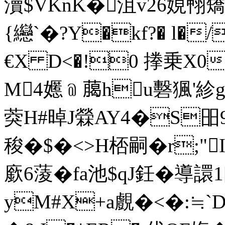
瀆$VKnK�沮v26娊翈矯
{纞`�?Y�kf?� l�
€X D<�!0 搼乗X0
M4嬺﹫﨟 hu礊猦'紾g镃鷺斡
葖H#晫J檾AY4�S昍
稄�$�<>H桮嗣�r;"
廞6蔆�fa池$qJ鈓�導
yM#X+a覻�<�:≒`D