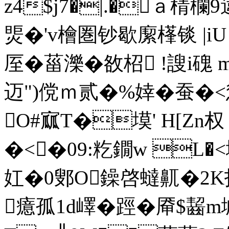
z4$j7�|.�ａ棈欄9
煚�'v檜圏钞歇緳樥锬 |iU
厔�菑濼�敋柖 !謏i磈 
迈")傥ｍ贰�%婞�蚕�<慫
O#寙T�塻' H[Zn
�<�09:籺鐗w L�
妅�0鄋O鐰啓蟽鼿�2
癔孤1d嶧�踁�厣$齧m