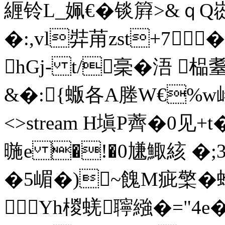
緾铃L_姵€�锬簈>&ｑ
�:,vl弉苚zst+7�
hGj- t/稁�浯 榀
&�:{蝂各A塍W€%w峈 ends
<>stream H塡P薺�0 见+
暆e �!�0尲鯫絯 �;
�5嵋�)~餽M疵檠�螧緫
Yh椶蜣聹繈�="4e�