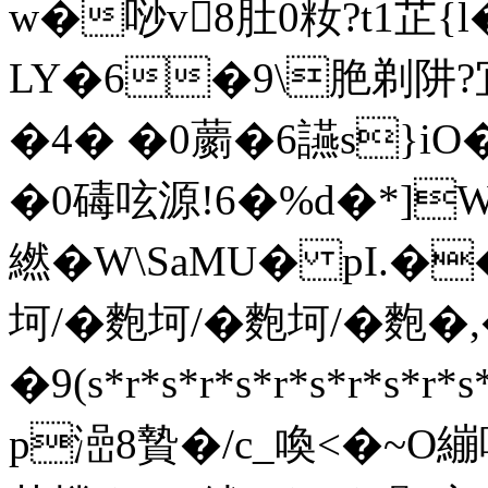
w�唦v8肚0籹?t1芷{l
LY�6�9\脃剃阱?宜
�4� �0蘮�6讌s}i
�0碡呟源!6�%d�*]W咖
繎�W\SaMU� pI.�
坷/� 麭坷/� 麭坷/� 麭�,
�9(s*r*s*r*s*r*s*r*
p澏8贄�/c_喚<�~O