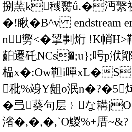
捌蓔k稶臡ǘ.�沔繫祈
�!瞅� B^v endstream e
n勶<�揅剚烆 !K帩H>
齨遷矺NCs�;u};呺p
榀x�:Ow靼i嘽xL�S
秕%竧Y龃o泯n�?�5
�弖葵句层﹜な耩jO
渻�,�,�,`O鯼%+厝~&?