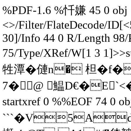
%PDF-1.6 %忏嫌 45 0 obj <
<>/Filter/FlateDecode/ID[
<
30]/Info 44 0 R/Length 98
75/Type/XRef/W[1 3 1]>>
牲潭�僆n� 柦�f�
7�@ 鰛D€�E`<� 
startxref 0 %%EOF 74 0 o
```�V5Ad`