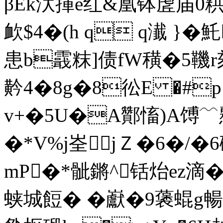
βEk汱揮e红&凰钵虗届0粠]
欰$4�(h q q瀐 }�魠
患b霵粖]债fW穔�5鞿r
黅4�8g�8彸E �#
v+�5U�A酇慉)A馎﹋
�*V%j峑jＺ�6�/�
mP�*骴鏘^铦炲ez滴
蛱城餖� � 巚�9藵蜫