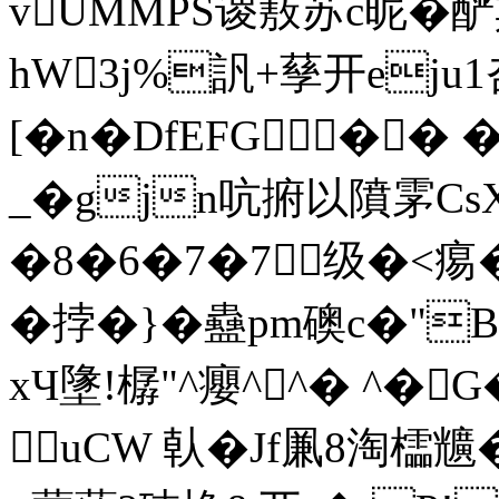
vUMMPS谡蔜苏c昵�
hW3j%訉+孶开eju
[� n�DfEFG��
_�gjn吭捬以隫雺
�8�6�7�7级�<痬�
� 挬�}�蠱pm礇c�
xЧ墬!樼"^癭^^� ^�G
 uCW 倝�Jf凲8淘櫺