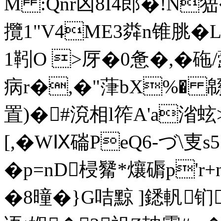
M :Qnr凶8I4郎�!N
攬1"V4ME3粦n锥脁�
1靷O >厊�0惫�,�砤
病r�,�"葏bX%� 緜錚
置)�#渷相l筰A'a渻蚿
[,�WⅨ磮PeQ6-づ
�p=nD梫觺*爙磭p'r+
�8曈�}G咭黥 ]鏭軓钔