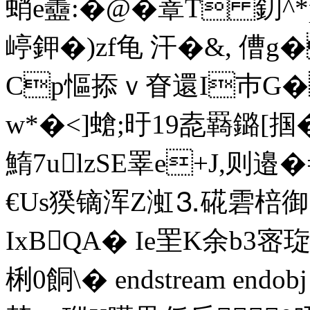
蛸e衋:�@�蔁T 釖^
嵉鉀�)zf龟 汗�&, 傮g�
Cp慪掭ｖ眘還I巿G�
w*�<]螥;旴19唟羇鏴[掴
鰖 7ulzSE睪e+J,则邉
€Us猤镝浑 Z渱⒊硴雼棓
IxBQA� Ie罜K余b3宻琁
梸 0餇\� endstream endob