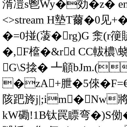
湑凒s鬯Wy�効 �z� endst
<>stream H墊T薾�0见
�=0掽(蓤�rg)G 淾
�,F檶�&rd CC軷檂\
G\S搇� ┻顅bJm.(
�zA+朑�5倈�F=
陔跁旍j|;im�Nw
kW磡!1B钛罠瞟弯�)S俲